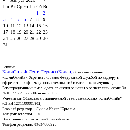
«
Август 2026
»
Пн
Вт
Ср
Чт
Пт
Сб
Вс
1
2
3
4
5
6
7
8
9
10
11
12
13
14
15
16
17
18
19
20
21
22
23
24
25
26
27
28
29
30
31
Реклама
КомиОнлайн
Лента
Сервисы
Команда
Сетевое издание
«КомиОнлайн». Зарегистрировано Федеральной службой по надзору в
сфере связи, информационных технологий и массовых коммуникаций;
Регистрационный номер и дата принятия решения о регистрации: серия Эл
№ ФС77-72997 от 06 июня 2018г.
Учредитель Общество с ограниченной ответственностью "КомиОнлайн"
(ОГРН 1231100001802)
Главный редактор – Лукина Ирина Юрьевна.
Телефон: 89225841110
Электронная почта: irina@komionline.ru
Телефон редакции: 89634880925