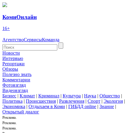
КомиОнлайн
16+
Агентство
Сервисы
Команда
Новости
Интервью
Репортажи
Обзоры
Полезно знать
Комментарии
Фотовзгляд
Видеовзгляд
Бизнес
|
Климат
|
Криминал
|
Культура
|
Наука
|
Общество
|
Политика
|
Происшествия
|
Развлечения
|
Спорт
|
Экология
|
Экономика
|
Отдыхаем в Коми
|
ГИБДД online
|
Знание
|
Открытый диалог
Реклама.
Реклама.
Реклама.