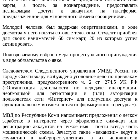
карты, а после, за вознаграждение, предоставлять
незнакомцам доступ к аккаунтам на платформе,
предназначенной для мгновенного обмена сообщениями.
Молодой человек был задержан оперативниками, в ходе
досмотра у него изъяты сотовые телефоны. Студент приобрел
для своих нанимателей 60 сим-карт, 20 из которых успел
активировать.
Подозреваемому избрана мера процессуального принуждения
в виде обязательства о явке.
Следователем Следственного управления УМВД России по
городу Сыктывкару возбуждено уголовное дело по признакам
преступления, предусмотренного ч. 2 ст. 274.5 УК РФ
(«Организация деятельности по передаче информации,
необходимой для регистрации и (или) авторизации
пользователя сети «Интернет» для получения доступа к
функциональным возможностям информационного ресурса»).
МВД по Республике Коми напоминает: предложения о лёгком
заработке в интернете через оформление сим-карт или
регистрацию аккаунтов на чужое имя – почти всегда часть
мошеннической схемы. Зачастую такие «вакансии» ведут к
соучастию в киберпреступлениях, а их исполнители