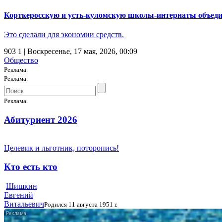
Корткеросскую и усть-куломскую школы-интернаты объед
Это сделали для экономии средств.
903
1
| Воскресенье, 17 мая, 2026, 00:09
Общество
Реклама.
Реклама.
Реклама.
Абитуриент 2026
Целевик и льготник, поторопись!
Кто есть кто
Шишкин
Евгений
Витальевич
Родился 11 августа 1951 г.