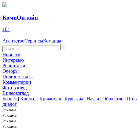
КомиОнлайн
16+
Агентство
Сервисы
Команда
Новости
Интервью
Репортажи
Обзоры
Полезно знать
Комментарии
Фотовзгляд
Видеовзгляд
Бизнес
|
Климат
|
Криминал
|
Культура
|
Наука
|
Общество
|
Пол
диалог
Реклама.
Реклама.
Реклама.
Реклама.