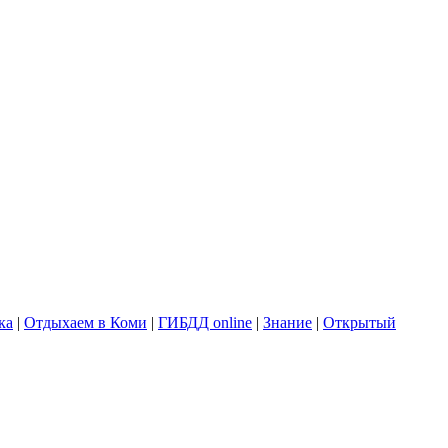
ка
|
Отдыхаем в Коми
|
ГИБДД online
|
Знание
|
Открытый