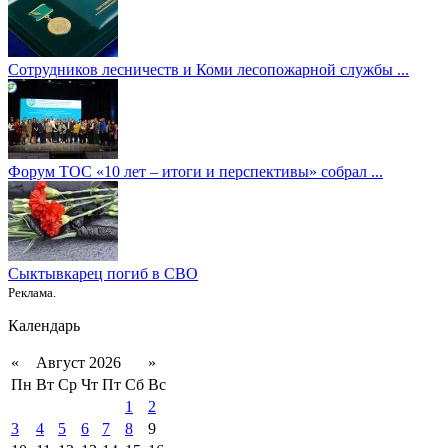
Сотрудников лесничеств и Коми лесопожарной службы ...
Форум ТОС «10 лет – итоги и перспективы» собрал ...
Сыктывкарец погиб в СВО
Реклама.
Календарь
«
Август 2026
»
Пн
Вт
Ср
Чт
Пт
Сб
Вс
1
2
3
4
5
6
7
8
9