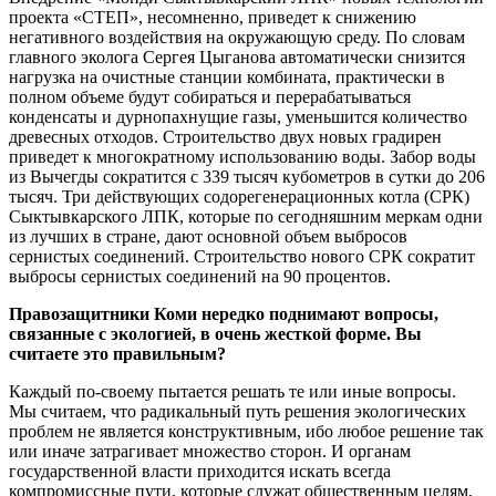
проекта «СТЕП», несомненно, приведет к снижению
негативного воздействия на окружающую среду. По словам
главного эколога Сергея Цыганова автоматически снизится
нагрузка на очистные станции комбината, практически в
полном объеме будут собираться и перерабатываться
конденсаты и дурнопахнущие газы, уменьшится количество
древесных отходов. Строительство двух новых градирен
приведет к многократному использованию воды. Забор воды
из Вычегды сократится с 339 тысяч кубометров в сутки до 206
тысяч. Три действующих содорегенерационных котла (СРК)
Сыктывкарского ЛПК, которые по сегодняшним меркам одни
из лучших в стране, дают основной объем выбросов
сернистых соединений. Строительство нового СРК сократит
выбросы сернистых соединений на 90 процентов.
Правозащитники Коми нередко поднимают вопросы,
связанные с экологией, в очень жесткой форме. Вы
считаете это правильным?
Каждый по-своему пытается решать те или иные вопросы.
Мы считаем, что радикальный путь решения экологических
проблем не является конструктивным, ибо любое решение так
или иначе затрагивает множество сторон. И органам
государственной власти приходится искать всегда
компромиссные пути, которые служат общественным целям,