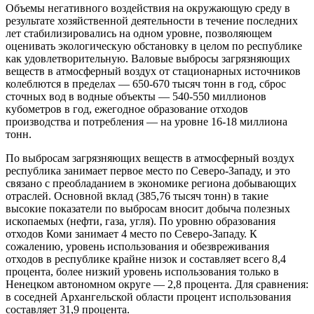
Объемы негативного воздействия на окружающую среду в
результате хозяйственной деятельности в течение последних
лет стабилизировались на одном уровне, позволяющем
оценивать экологическую обстановку в целом по республике
как удовлетворительную. Валовые выбросы загрязняющих
веществ в атмосферный воздух от стационарных источников
колеблются в пределах — 650-670 тысяч тонн в год, сброс
сточных вод в водные объекты — 540-550 миллионов
кубометров в год, ежегодное образование отходов
производства и потребления — на уровне 16-18 миллиона
тонн.
По выбросам загрязняющих веществ в атмосферный воздух
республика занимает первое место по Северо-Западу, и это
связано с преобладанием в экономике региона добывающих
отраслей. Основной вклад (385,76 тысяч тонн) в такие
высокие показатели по выбросам вносит добыча полезных
ископаемых (нефти, газа, угля). По уровню образования
отходов Коми занимает 4 место по Северо-Западу. К
сожалению, уровень использования и обезвреживания
отходов в республике крайне низок и составляет всего 8,4
процента, более низкий уровень использования только в
Ненецком автономном округе — 2,8 процента. Для сравнения:
в соседней Архангельской области процент использования
составляет 31,9 процента.