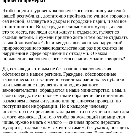
привести примеры?
Чтобы оценить уровень экологического сознания у жителей
нашей республики, достаточно пройтись по улицам городов и
сел весной, заглянуть во дворы и городские парки, и вам все
станет понятно. Везде груды всевозможного мусора, а ведь
это те места, где люди сами живут и отдыхают, гуляют со
своими детьми. Неужели приятно жить и тем более отдыхать
в такой «помойке»? Львиная доля выявленных нарушений
природоохранного законодательства как раз приходится на
нарушения в сфере обращения с отходами. О каком
повышении экологического самосознания можно говорить?
Да, есть люди которым не безразлична экологическая
обстановка в нашем регионе. Граждане, обеспокоенные
экологической ситуацией в различных районах республики
или выявившие нарушения природоохранного
законодательства, обращаются в наше министерство, а мы, в
свою очередь, не оставляем такие обращения без внимания:
разъясняем людям ситуацию или организуем проверки по
поступившей информации. Но к каждому человеку
инспектора не приставишь, да разве это и не унизительно для
самого человека. Для того чтобы окружающий нас мир стал
чище, нужно начать с малого — сначала просто перестать
мусорить, а дальше нам захочется самим, без указки, посадить
дерево, разбить газон, сделать мир красивее. Если ребенок