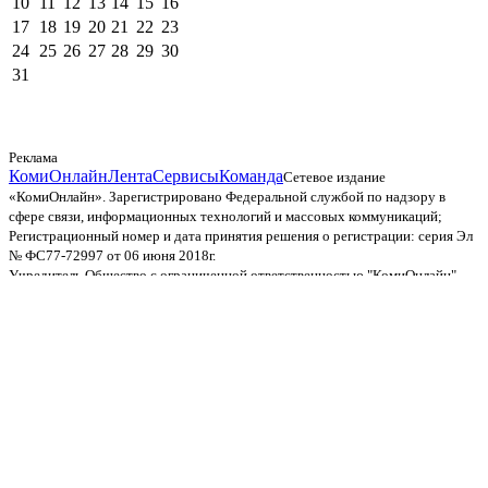
10
11
12
13
14
15
16
17
18
19
20
21
22
23
24
25
26
27
28
29
30
31
Реклама
КомиОнлайн
Лента
Сервисы
Команда
Сетевое издание
«КомиОнлайн». Зарегистрировано Федеральной службой по надзору в
сфере связи, информационных технологий и массовых коммуникаций;
Регистрационный номер и дата принятия решения о регистрации: серия Эл
№ ФС77-72997 от 06 июня 2018г.
Учредитель Общество с ограниченной ответственностью "КомиОнлайн"
(ОГРН 1231100001802)
Главный редактор – Лукина Ирина Юрьевна.
Телефон: 89225841110
Электронная почта: irina@komionline.ru
Телефон редакции: 89634880925
Пользовательское соглашение
и
политика
конфиденциальности
© ООО «КомиОнлайн», 2006–2026. При использовании
материалов сайта обязательна ссылка на источник.