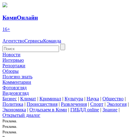
КомиОнлайн
16+
Агентство
Сервисы
Команда
Новости
Интервью
Репортажи
Обзоры
Полезно знать
Комментарии
Фотовзгляд
Видеовзгляд
Бизнес
|
Климат
|
Криминал
|
Культура
|
Наука
|
Общество
|
Политика
|
Происшествия
|
Развлечения
|
Спорт
|
Экология
|
Экономика
|
Отдыхаем в Коми
|
ГИБДД online
|
Знание
|
Открытый диалог
Реклама.
Реклама.
Реклама.