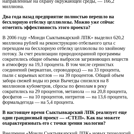
направленные на охрану окружающей среды, — 166,2
миллиона.
Два года назад предприятие полностью перешло на
бесхлорную отбелку целлюлозы. Можно уже сейчас
отметить эффективность этого проекта?
В 2006 году «Монди Сыктывкарский ЛПК» выделил 620,2
миллиона рублей на реконструкцию отбельного цеха с
переходом на бесхлорную отбелку целлюлозы по хвойному
потоку. За счет реализации природоохранной программы
сократились общие объемы выбросов загрязняющих веществ
в атмосферу на 19,3 процента. В том числе сернистых
соединений (меркаптан, сероводород) — на 33 процента,
пыли с корьевых котлов — на 39 процентов. Общий объем
забора свежей воды из реки Вычегды снизился на 8
миллионов кубометров, сбросы по фенолам в реку
сократились на 29 процентов, метанола — на 20,8 процента,
фосфатов — на 10 процентов, нитритов — на 13,6 процента,
формальдегида — на 5,4 процента.
В настоящее время Сыктывкарский ЛПК реализует еще
один грандиозный проект — «СТЕП». Как вы можете
охарактеризовать его с точки зрения экологии?
Внедрение «Монди Сыктывкарский ЛПК» новых технологий