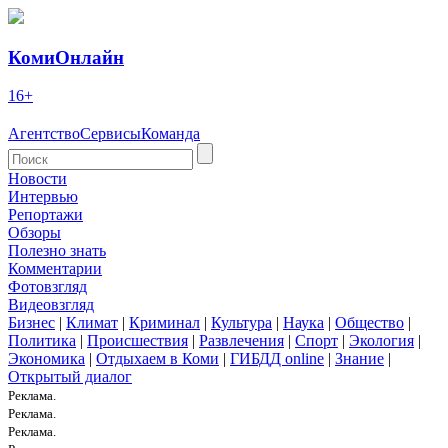
КомиОнлайн
16+
Агентство
Сервисы
Команда
Новости
Интервью
Репортажи
Обзоры
Полезно знать
Комментарии
Фотовзгляд
Видеовзгляд
Бизнес
|
Климат
|
Криминал
|
Культура
|
Наука
|
Общество
|
Политика
|
Происшествия
|
Развлечения
|
Спорт
|
Экология
|
Экономика
|
Отдыхаем в Коми
|
ГИБДД online
|
Знание
|
Открытый диалог
Реклама.
Реклама.
Реклама.