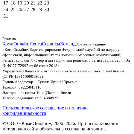
17
18
19
20
21
22
23
24
25
26
27
28
29
30
31
Реклама
КомиОнлайн
Лента
Сервисы
Команда
Сетевое издание
«КомиОнлайн». Зарегистрировано Федеральной службой по надзору в
сфере связи, информационных технологий и массовых коммуникаций;
Регистрационный номер и дата принятия решения о регистрации: серия Эл
№ ФС77-72997 от 06 июня 2018г.
Учредитель Общество с ограниченной ответственностью "КомиОнлайн"
(ОГРН 1231100001802)
Главный редактор – Лукина Ирина Юрьевна.
Телефон: 89225841110
Электронная почта: irina@komionline.ru
Телефон редакции: 89634880925
Пользовательское соглашение
и
политика
конфиденциальности
© ООО «КомиОнлайн», 2006–2026. При использовании
материалов сайта обязательна ссылка на источник.