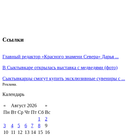
Ссылки
Главный редактор «Красного знамени Севера» Дарья ...
В Сыктывкаре открылась выставка с медведями (фото)
Сыктывкарцы смогут купить эксклюзивные сувениры с ...
Реклама.
Календарь
«
Август 2026
»
Пн
Вт
Ср
Чт
Пт
Сб
Вс
1
2
3
4
5
6
7
8
9
10
11
12
13
14
15
16