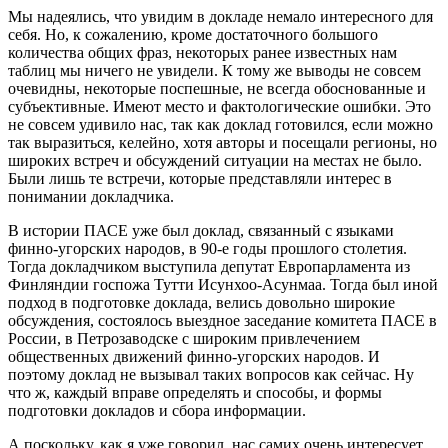
Мы надеялись, что увидим в докладе немало интересного для
себя. Но, к сожалению, кроме достаточного большого
количества общих фраз, некоторых ранее известных нам
таблиц мы ничего не увидели. К тому же выводы не совсем
очевидны, некоторые поспешные, не всегда обоснованные и
субъективные. Имеют место и фактологические ошибки. Это
не совсем удивило нас, так как доклад готовился, если можно
так выразиться, келейно, хотя авторы и посещали регионы, но
широких встреч и обсуждений ситуации на местах не было.
Были лишь те встречи, которые представляли интерес в
понимании докладчика.
В истории ПАСЕ уже был доклад, связанный с языками
финно-угорских народов, в 90-е годы прошлого столетия.
Тогда докладчиком выступила депутат Европарламента из
Финляндии госпожа Тутти Исунхоо-Асунмаа. Тогда был иной
подход в подготовке доклада, велись довольно широкие
обсуждения, состоялось выездное заседание комитета ПАСЕ в
России, в Петрозаводске с широким привлечением
общественных движений финно-угорских народов. И
поэтому доклад не вызывал таких вопросов как сейчас. Ну
что ж, каждый вправе определять и способы, и формы
подготовки докладов и сбора информации.
А поскольку, как я уже говорил, нас самих очень интересует