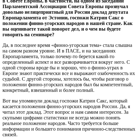
в Совете Европы, в частности, на одном из заседаний
Парламентской Ассоциации Совета Европы прозвучал
довольно нелицеприятный для России доклад депутата
Европарламента от Эстонии, госпожи Катрин Сакс о
положении финно-угорских народов в нашей стране. Как
вы оцениваете такой поворот дел, и о чем вы будете
говорить на семинаре?
Да, в последнее время «финно-угорская тема» стала слышна
на самом разном уровне. И в ПАСЕ, и на заседаниях
Европарламента, только почему-то берется какой-то
определенный аспект и все разворачивается вокруг него. С
одной стороны вроде бы и хорошо, что о финно-уграх в
Европе знают практически все и выражают озабоченность их
судьбой. С другой стороны, хотелось бы, чтобы разговор о
положении финно-угорских народов был бы компетентный,
конкретный, взвешенный и более полный.
Вот вы упомянули доклад госпожи Катрин Сакс, который
касается положения финно-угорских народов России. Да, я
читал этот доклад. Этот вопрос и нам самим интересен. За
скупыми цифрами статистики не всегда можно понять
реальное положение народов. Часто требуется больше
информации и большего понимания причинно-следственных
связей.