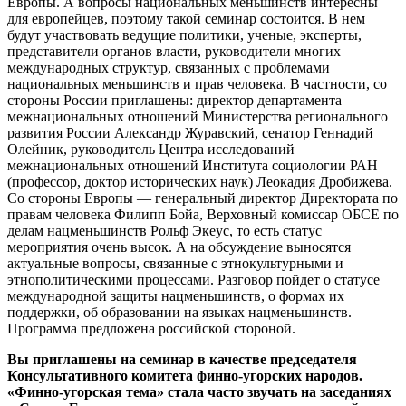
Европы. А вопросы национальных меньшинств интересны
для европейцев, поэтому такой семинар состоится. В нем
будут участвовать ведущие политики, ученые, эксперты,
представители органов власти, руководители многих
международных структур, связанных с проблемами
национальных меньшинств и прав человека. В частности, со
стороны России приглашены: директор департамента
межнациональных отношений Министерства регионального
развития России Александр Журавский, сенатор Геннадий
Олейник, руководитель Центра исследований
межнациональных отношений Института социологии РАН
(профессор, доктор исторических наук) Леокадия Дробижева.
Со стороны Европы — генеральный директор Директората по
правам человека Филипп Бойа, Верховный комиссар ОБСЕ по
делам нацменьшинств Рольф Экеус, то есть статус
мероприятия очень высок. А на обсуждение выносятся
актуальные вопросы, связанные с этнокультурными и
этнополитическими процессами. Разговор пойдет о статусе
международной защиты нацменьшинств, о формах их
поддержки, об образовании на языках нацменьшинств.
Программа предложена российской стороной.
Вы приглашены на семинар в качестве председателя
Консультативного комитета финно-угорских народов.
«Финно-угорская тема» стала часто звучать на заседаниях