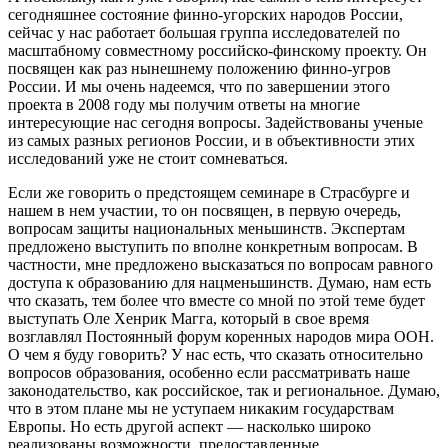
сегодняшнее состояние финно-угорских народов России,
сейчас у нас работает большая группа исследователей по
масштабному совместному российско-финскому проекту. Он
посвящен как раз нынешнему положению финно-угров
России. И мы очень надеемся, что по завершении этого
проекта в 2008 году мы получим ответы на многие
интересующие нас сегодня вопросы. Задействованы ученые
из самых разных регионов России, и в объективности этих
исследований уже не стоит сомневаться.
Если же говорить о предстоящем семинаре в Страсбурге и
нашем в нем участии, то он посвящен, в первую очередь,
вопросам защиты национальных меньшинств. Экспертам
предложено выступить по вполне конкретным вопросам. В
частности, мне предложено высказаться по вопросам равного
доступа к образованию для нацменьшинств. Думаю, нам есть
что сказать, тем более что вместе со мной по этой теме будет
выступать Оле Хенрик Магга, который в свое время
возглавлял Постоянный форум коренных народов мира ООН.
О чем я буду говорить? У нас есть, что сказать относительно
вопросов образования, особенно если рассматривать наше
законодательство, как российское, так и региональное. Думаю,
что в этом плане мы не уступаем никаким государствам
Европы. Но есть другой аспект — насколько широко
реализованы возможности, предоставленные