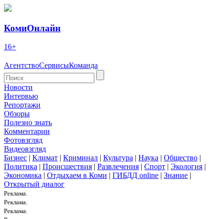
КомиОнлайн
16+
Агентство
Сервисы
Команда
Новости
Интервью
Репортажи
Обзоры
Полезно знать
Комментарии
Фотовзгляд
Видеовзгляд
Бизнес
|
Климат
|
Криминал
|
Культура
|
Наука
|
Общество
|
Политика
|
Происшествия
|
Развлечения
|
Спорт
|
Экология
|
Экономика
|
Отдыхаем в Коми
|
ГИБДД online
|
Знание
|
Открытый диалог
Реклама.
Реклама.
Реклама.