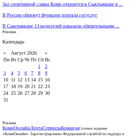
Зал спортивной славы Коми откроется в Сыктывкаре в ...
В России обрежут функции портала госуслуг
В Сыктывкаре 13 водителей наказали обязательными ...
Реклама.
Календарь
«
Август 2026
»
Пн
Вт
Ср
Чт
Пт
Сб
Вс
1
2
3
4
5
6
7
8
9
10
11
12
13
14
15
16
17
18
19
20
21
22
23
24
25
26
27
28
29
30
31
Реклама
КомиОнлайн
Лента
Сервисы
Команда
Сетевое издание
«КомиОнлайн». Зарегистрировано Федеральной службой по надзору в