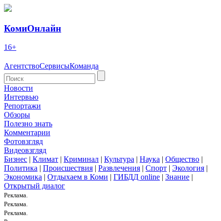
КомиОнлайн
16+
Агентство
Сервисы
Команда
Новости
Интервью
Репортажи
Обзоры
Полезно знать
Комментарии
Фотовзгляд
Видеовзгляд
Бизнес
|
Климат
|
Криминал
|
Культура
|
Наука
|
Общество
|
Политика
|
Происшествия
|
Развлечения
|
Спорт
|
Экология
|
Экономика
|
Отдыхаем в Коми
|
ГИБДД online
|
Знание
|
Открытый диалог
Реклама.
Реклама.
Реклама.