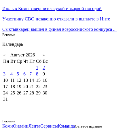
Июль в Коми завершится сухой и жаркой погодой
Участнику СВО незаконно отказали в выплате в Инте
Сыктывкарец вышел в финал всероссийского конкурса ...
Реклама.
Календарь
«
Август 2026
»
Пн
Вт
Ср
Чт
Пт
Сб
Вс
1
2
3
4
5
6
7
8
9
10
11
12
13
14
15
16
17
18
19
20
21
22
23
24
25
26
27
28
29
30
31
Реклама
КомиОнлайн
Лента
Сервисы
Команда
Сетевое издание