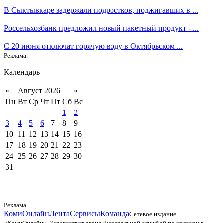
В Сыктывкаре задержали подростков, поджигавших в ...
Россельхозбанк предложил новый пакетный продукт - ...
С 20 июня отключат горячую воду в Октябрьском ...
Реклама.
Календарь
«
Август 2026
»
Пн
Вт
Ср
Чт
Пт
Сб
Вс
1
2
3
4
5
6
7
8
9
10
11
12
13
14
15
16
17
18
19
20
21
22
23
24
25
26
27
28
29
30
31
Реклама
КомиОнлайн
Лента
Сервисы
Команда
Сетевое издание
«КомиОнлайн». Зарегистрировано Федеральной службой по надзору в