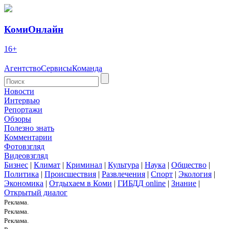
КомиОнлайн
16+
Агентство
Сервисы
Команда
Новости
Интервью
Репортажи
Обзоры
Полезно знать
Комментарии
Фотовзгляд
Видеовзгляд
Бизнес
|
Климат
|
Криминал
|
Культура
|
Наука
|
Общество
|
Политика
|
Происшествия
|
Развлечения
|
Спорт
|
Экология
|
Экономика
|
Отдыхаем в Коми
|
ГИБДД online
|
Знание
|
Открытый диалог
Реклама.
Реклама.
Реклама.