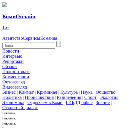
КомиОнлайн
16+
Агентство
Сервисы
Команда
Новости
Интервью
Репортажи
Обзоры
Полезно знать
Комментарии
Фотовзгляд
Видеовзгляд
Бизнес
|
Климат
|
Криминал
|
Культура
|
Наука
|
Общество
|
Политика
|
Происшествия
|
Развлечения
|
Спорт
|
Экология
|
Экономика
|
Отдыхаем в Коми
|
ГИБДД online
|
Знание
|
Открытый диалог
Реклама.
Реклама.
Реклама.