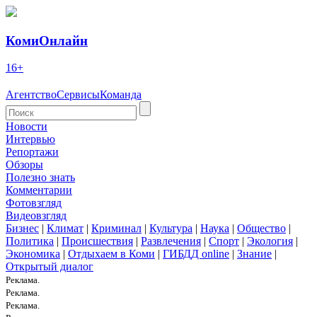
КомиОнлайн
16+
Агентство
Сервисы
Команда
Новости
Интервью
Репортажи
Обзоры
Полезно знать
Комментарии
Фотовзгляд
Видеовзгляд
Бизнес
|
Климат
|
Криминал
|
Культура
|
Наука
|
Общество
|
Политика
|
Происшествия
|
Развлечения
|
Спорт
|
Экология
|
Экономика
|
Отдыхаем в Коми
|
ГИБДД online
|
Знание
|
Открытый диалог
Реклама.
Реклама.
Реклама.