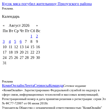
Кусок мяса погубил жительницу Прилузского района
Реклама.
Календарь
«
Август 2026
»
Пн
Вт
Ср
Чт
Пт
Сб
Вс
1
2
3
4
5
6
7
8
9
10
11
12
13
14
15
16
17
18
19
20
21
22
23
24
25
26
27
28
29
30
31
Реклама
КомиОнлайн
Лента
Сервисы
Команда
Сетевое издание
«КомиОнлайн». Зарегистрировано Федеральной службой по надзору в
сфере связи, информационных технологий и массовых коммуникаций;
Регистрационный номер и дата принятия решения о регистрации: серия Эл
№ ФС77-72997 от 06 июня 2018г.
Учредитель Общество с ограниченной ответственностью "КомиОнлайн"