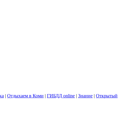
ка
|
Отдыхаем в Коми
|
ГИБДД online
|
Знание
|
Открытый