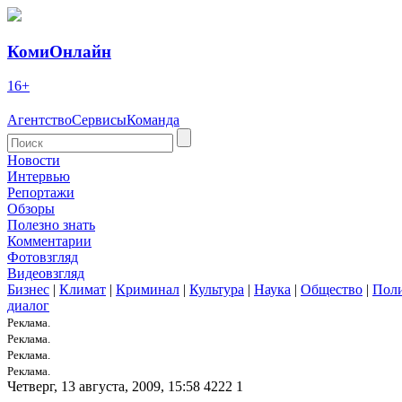
КомиОнлайн
16+
Агентство
Сервисы
Команда
Новости
Интервью
Репортажи
Обзоры
Полезно знать
Комментарии
Фотовзгляд
Видеовзгляд
Бизнес
|
Климат
|
Криминал
|
Культура
|
Наука
|
Общество
|
Пол
диалог
Реклама.
Реклама.
Реклама.
Реклама.
Четверг, 13 августа, 2009, 15:58
4222
1