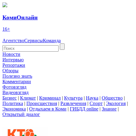
КомиОнлайн
16+
Агентство
Сервисы
Команда
Новости
Интервью
Репортажи
Обзоры
Полезно знать
Комментарии
Фотовзгляд
Видеовзгляд
Бизнес
|
Климат
|
Криминал
|
Культура
|
Наука
|
Общество
|
Политика
|
Происшествия
|
Развлечения
|
Спорт
|
Экология
|
Экономика
|
Отдыхаем в Коми
|
ГИБДД online
|
Знание
|
Открытый диалог