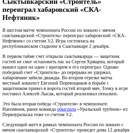
Сыктывкарский «Строитель»
переиграл хабаровский «СКА-
Нефтяник»
В шестом матче чемпионата России по хоккею с мячом
сыктывкарский «Строитель» переиграл хабаровский «СКА-
Нефтяник» со счетом 3:2. Игра состоялась на
республиканском стадионе в Сыктывкаре 2 декабря.
В первом тайме счет открыли сыктывкарцы — защитник
гостей не смог остановить пас на Сергея Хрящева, который
вышел один на один с вратарем и его переиграл. Однако
победный счет «Строитель» до перерыва не удержал,
хабаровчане забили дважды. Во втором отрезке матча
местный хоккеист Евгений Перевощиков в борьбе с
защитником привез в ворота гостей второй мяч. Точку в игре
поставил Алексей Лысак, который реализовал пенальти.
Это была вторая победа «Строителя» в чемпионате.
Напомним, ранее команда
обыграла
«Уральский трубник» из
Первоуральска тоже со счетом 3:2.
Следующий матч в рамках чемпионата России по хоккею с
мячом сыктывкарский «Строитель» проведет дома 12 декабря