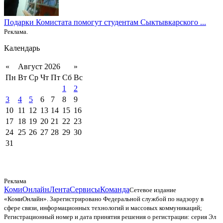
Подарки Комистата помогут студентам Сыктывкарского ...
Реклама.
Календарь
«
Август 2026
»
Пн
Вт
Ср
Чт
Пт
Сб
Вс
1
2
3
4
5
6
7
8
9
10
11
12
13
14
15
16
17
18
19
20
21
22
23
24
25
26
27
28
29
30
31
Реклама
КомиОнлайн
Лента
Сервисы
Команда
Сетевое издание
«КомиОнлайн». Зарегистрировано Федеральной службой по надзору в
сфере связи, информационных технологий и массовых коммуникаций;
Регистрационный номер и дата принятия решения о регистрации: серия Эл