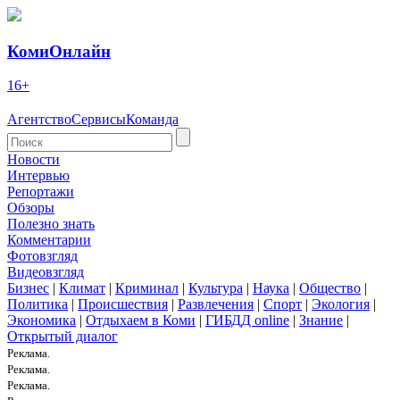
КомиОнлайн
16+
Агентство
Сервисы
Команда
Новости
Интервью
Репортажи
Обзоры
Полезно знать
Комментарии
Фотовзгляд
Видеовзгляд
Бизнес
|
Климат
|
Криминал
|
Культура
|
Наука
|
Общество
|
Политика
|
Происшествия
|
Развлечения
|
Спорт
|
Экология
|
Экономика
|
Отдыхаем в Коми
|
ГИБДД online
|
Знание
|
Открытый диалог
Реклама.
Реклама.
Реклама.