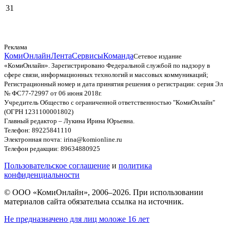
31
Реклама
КомиОнлайн
Лента
Сервисы
Команда
Сетевое издание
«КомиОнлайн». Зарегистрировано Федеральной службой по надзору в
сфере связи, информационных технологий и массовых коммуникаций;
Регистрационный номер и дата принятия решения о регистрации: серия Эл
№ ФС77-72997 от 06 июня 2018г.
Учредитель Общество с ограниченной ответственностью "КомиОнлайн"
(ОГРН 1231100001802)
Главный редактор – Лукина Ирина Юрьевна.
Телефон: 89225841110
Электронная почта: irina@komionline.ru
Телефон редакции: 89634880925
Пользовательское соглашение
и
политика
конфиденциальности
© ООО «КомиОнлайн», 2006–2026. При использовании
материалов сайта обязательна ссылка на источник.
Не предназначено для лиц моложе 16 лет