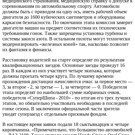
медицинского страхования, медицинскую справку о допуске к
соревнованиям по автомобильному спорту. Автомобили
должны быть с приводом на одну ось, иметь рабочий объем
двигателя до 1600 кубических сантиметров и оборудованы
каркасом безопасности. По окончании этапа комиссия замерит
двигатели машин на предмет соответствия их техническим
требованиям гонок. Также запрещены установка турбины и
системы закиси азота. В остальном пилоты могут технически
модернизировать «железных коней» так, насколько позволит
их фантазия и финансы.
Расстановку водителей на старте определят по результатам
квалификационных заездов. Основные заезды проведут 16
раз. В каждом из них участвует четыре экипажа, которые
должны проехать четыре круга. По лучшему времени
прохождения дистанции начисляются очки: за первое место —
3, за второе - 2, за третье — 1, за четвертое — 0. Победителя
этапа определят по наибольшей сумме набранных очков,
победителя «СуперШипа - 2010» - по итогам его трех лучших
этапов, но обязательно участвовать необходимо в последней
гонке сезона. В заключении официальной части зрители
увидят суперзаезд с отдельным призовым фондом.
В настоящее время заявки подали 18 сыктывкарцев и четыре
кировчанина. «Примечательно, что большинство автомобилей