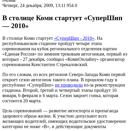
Реклама.
Четверг, 24 декабря, 2009, 13:11
954
0
В столице Коми стартует «СуперШип
— 2010»
В столице Коми стартует
«СуперШип - 2010»
. На
республиканском стадионе пройдут четыре этапа
соревнования на кубок регионального отделения партии
«Единая Россия» по зимним трековым автогонкам, первый из
которых - 27 декабря, сообщил «КомиОнлайну» организатор
соревнования Константин Стрекаловский.
По его словам, из всех регионов Северо-Запада Коми первой
откроет сезон автогонок такого плана. В прошлом году в
республике «СуперШип»
не проводили
из-за реконструкции
стадиона. Второй, третий и четвертый этапы пройдут 16
января, 6 февраля и 6 марта. Сезон закроет гонка, которая
состоится 20 марта.
Цель соревнований — развитие автоспорта и пропаганда
здорового образа жизни. К участию допускают всех
желающих водителей, имеющих водительское удостоверение
категории не ниже «В», и действующие документы