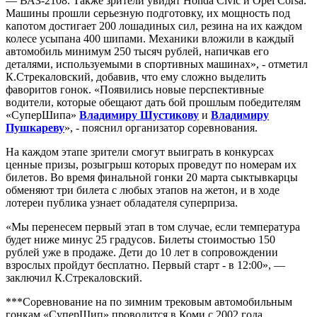
— ВАЗ-2108. Также зрители увидят Honda Civic и Opel Corsa.
Машины прошли серьезную подготовку, их мощность под
капотом достигает 200 лошадиных сил, резина на их каждом
колесе усыпана 400 шипами. Механики вложили в каждый
автомобиль минимум 250 тысяч рублей, напичкав его
деталями, используемыми в спортивных машинах», - отметил
К.Стрекаловский, добавив, что ему сложно выделить
фаворитов гонок. «Появились новые перспективные
водители, которые обещают дать бой прошлым победителям
«СуперШипа»
Владимиру Шустикову
и
Владимиру
Пушкареву
», - пояснил организатор соревнования.
На каждом этапе зрители смогут выиграть в конкурсах
ценные призы, розыгрыш которых проведут по номерам их
билетов. Во время финальной гонки 20 марта сыктывкарцы
обменяют три билета с любых этапов на жетон, и в ходе
лотереи публика узнает обладателя суперприза.
«Мы перенесем первый этап в том случае, если температура
будет ниже минус 25 градусов. Билеты стоимостью 150
рублей уже в продаже. Дети до 10 лет в сопровождении
взрослых пройдут бесплатно. Первый старт - в 12:00», —
заключил К.Стрекаловский.
***Соревнование на по зимним трековым автомобильным
гонкам «СуперШип» проводится в Коми с 2002 года.