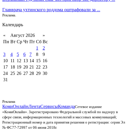
Главврача ухтинского роддома оштрафовали за ...
Реклама.
Календарь
«
Август 2026
»
Пн
Вт
Ср
Чт
Пт
Сб
Вс
1
2
3
4
5
6
7
8
9
10
11
12
13
14
15
16
17
18
19
20
21
22
23
24
25
26
27
28
29
30
31
Реклама
КомиОнлайн
Лента
Сервисы
Команда
Сетевое издание
«КомиОнлайн». Зарегистрировано Федеральной службой по надзору в
сфере связи, информационных технологий и массовых коммуникаций;
Регистрационный номер и дата принятия решения о регистрации: серия Эл
№ ФС77-72997 от 06 июня 2018г.