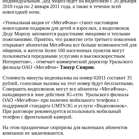
индивидуальным. Дед Мороз будет на видеосвязи с 20 декабря
2010 года по 2 января 2011 года, а также в течение всей
новогодней ночи.
«Уникальная акция от «МегаФона» станет настоящим
новогодним подарком для детей и взрослых, а видеозвонок
Деду Морозу запомнится радостными эмоциями и теплыми
пожеланиями. Приятно, что развитие сети третьего поколения
открывает абонентам МегаФона все больше возможностей для
общения, и жители более 160 населенных пунктов могут
пользоваться передовыми услугами и высокоскоростным
Интернетом», - отмечает коммерческий директор Уральского
филиала ОАО «МегаФон»
Тимур Свирин
.
Стоимость минуты видеовызова на номер 02011 составит 35
рублей, голосовые вызовы на этот номер будут бесплатными.
Совершить видеозвонок могут все абоненты «МегаФона»,
находящиеся в зоне действия 3G-сети Уральского филиала
ОАО «МегаФон» при наличии мобильного телефона с
поддержкой стандарта UMTS/3G и услуги «Видеозвонок».
При разговоре рекомендуется использовать мобильный
телефон с фронтальной камерой.
На этом праздничные сюрпризы для маленьких абонентов
компании не заканчиваются.