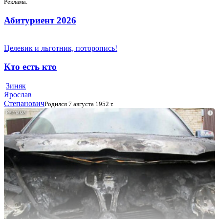
Реклама.
Абитуриент 2026
Целевик и льготник, поторопись!
Кто есть кто
Зиняк
Ярослав
Степанович
Родился 7 августа 1952 г.
i