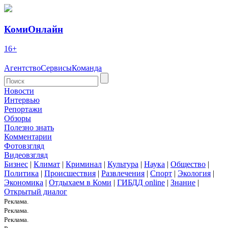
КомиОнлайн
16+
Агентство
Сервисы
Команда
Новости
Интервью
Репортажи
Обзоры
Полезно знать
Комментарии
Фотовзгляд
Видеовзгляд
Бизнес
|
Климат
|
Криминал
|
Культура
|
Наука
|
Общество
|
Политика
|
Происшествия
|
Развлечения
|
Спорт
|
Экология
|
Экономика
|
Отдыхаем в Коми
|
ГИБДД online
|
Знание
|
Открытый диалог
Реклама.
Реклама.
Реклама.