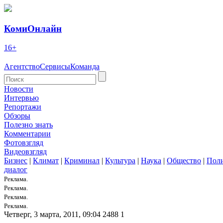
КомиОнлайн
16+
Агентство
Сервисы
Команда
Новости
Интервью
Репортажи
Обзоры
Полезно знать
Комментарии
Фотовзгляд
Видеовзгляд
Бизнес
|
Климат
|
Криминал
|
Культура
|
Наука
|
Общество
|
Пол
диалог
Реклама.
Реклама.
Реклама.
Реклама.
Четверг, 3 марта, 2011, 09:04
2488
1