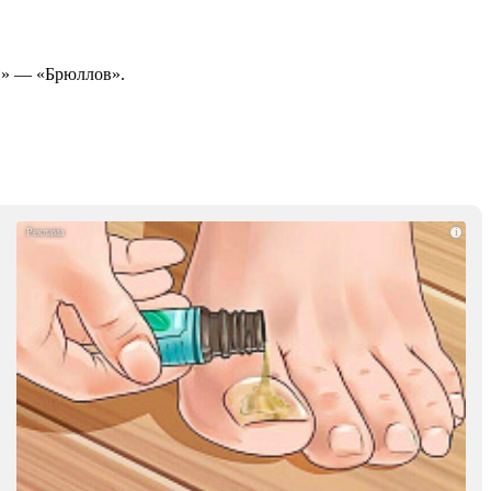
ки» — «Брюллов».
i