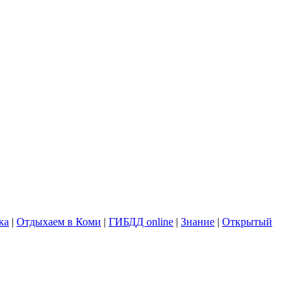
ка
|
Отдыхаем в Коми
|
ГИБДД online
|
Знание
|
Открытый