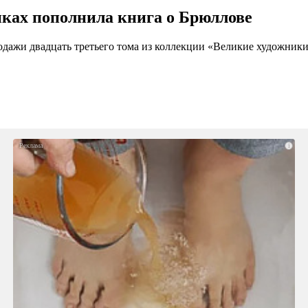
иках пополнила книга о Брюллове
родажи двадцать третьего тома из коллекции «Великие художни
i