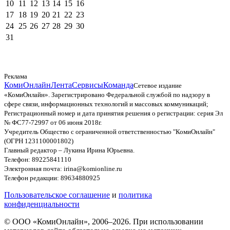
10
11
12
13
14
15
16
17
18
19
20
21
22
23
24
25
26
27
28
29
30
31
Реклама
КомиОнлайн
Лента
Сервисы
Команда
Сетевое издание
«КомиОнлайн». Зарегистрировано Федеральной службой по надзору в
сфере связи, информационных технологий и массовых коммуникаций;
Регистрационный номер и дата принятия решения о регистрации: серия Эл
№ ФС77-72997 от 06 июня 2018г.
Учредитель Общество с ограниченной ответственностью "КомиОнлайн"
(ОГРН 1231100001802)
Главный редактор – Лукина Ирина Юрьевна.
Телефон: 89225841110
Электронная почта: irina@komionline.ru
Телефон редакции: 89634880925
Пользовательское соглашение
и
политика
конфиденциальности
© ООО «КомиОнлайн», 2006–2026. При использовании