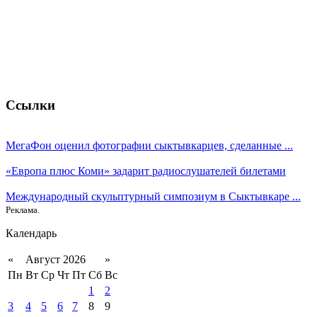
Ссылки
МегаФон оценил фотографии сыктывкарцев, сделанные ...
«Европа плюс Коми» задарит радиослушателей билетами
Международный скульптурный симпозиум в Сыктывкаре ...
Реклама.
Календарь
«
Август 2026
»
Пн
Вт
Ср
Чт
Пт
Сб
Вс
1
2
3
4
5
6
7
8
9