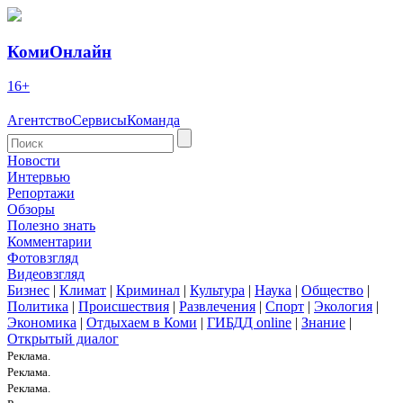
КомиОнлайн
16+
Агентство
Сервисы
Команда
Новости
Интервью
Репортажи
Обзоры
Полезно знать
Комментарии
Фотовзгляд
Видеовзгляд
Бизнес
|
Климат
|
Криминал
|
Культура
|
Наука
|
Общество
|
Политика
|
Происшествия
|
Развлечения
|
Спорт
|
Экология
|
Экономика
|
Отдыхаем в Коми
|
ГИБДД online
|
Знание
|
Открытый диалог
Реклама.
Реклама.
Реклама.