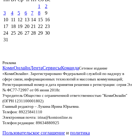
1
2
3
4
5
6
7
8
9
10
11
12
13
14
15
16
17
18
19
20
21
22
23
24
25
26
27
28
29
30
31
Реклама
КомиОнлайн
Лента
Сервисы
Команда
Сетевое издание
«КомиОнлайн». Зарегистрировано Федеральной службой по надзору в
сфере связи, информационных технологий и массовых коммуникаций;
Регистрационный номер и дата принятия решения о регистрации: серия Эл
№ ФС77-72997 от 06 июня 2018г.
Учредитель Общество с ограниченной ответственностью "КомиОнлайн"
(ОГРН 1231100001802)
Главный редактор – Лукина Ирина Юрьевна.
Телефон: 89225841110
Электронная почта: irina@komionline.ru
Телефон редакции: 89634880925
Пользовательское соглашение
и
политика