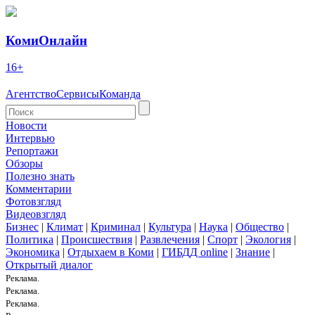
КомиОнлайн
16+
Агентство
Сервисы
Команда
Новости
Интервью
Репортажи
Обзоры
Полезно знать
Комментарии
Фотовзгляд
Видеовзгляд
Бизнес
|
Климат
|
Криминал
|
Культура
|
Наука
|
Общество
|
Политика
|
Происшествия
|
Развлечения
|
Спорт
|
Экология
|
Экономика
|
Отдыхаем в Коми
|
ГИБДД online
|
Знание
|
Открытый диалог
Реклама.
Реклама.
Реклама.