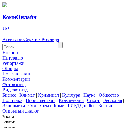
КомиОнлайн
16+
Агентство
Сервисы
Команда
Новости
Интервью
Репортажи
Обзоры
Полезно знать
Комментарии
Фотовзгляд
Видеовзгляд
Бизнес
|
Климат
|
Криминал
|
Культура
|
Наука
|
Общество
|
Политика
|
Происшествия
|
Развлечения
|
Спорт
|
Экология
|
Экономика
|
Отдыхаем в Коми
|
ГИБДД online
|
Знание
|
Открытый диалог
Реклама.
Реклама.
Реклама.