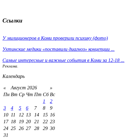
Ссылки
У милиционеров в Коми проверили психику (фото)
Ухтинские медики «поставили диагноз» концепции ...
Самые интересные и важные события в Коми за 12-18 ...
Реклама.
Календарь
«
Август 2026
»
Пн
Вт
Ср
Чт
Пт
Сб
Вс
1
2
3
4
5
6
7
8
9
10
11
12
13
14
15
16
17
18
19
20
21
22
23
24
25
26
27
28
29
30
31