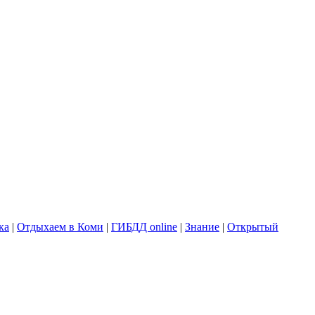
ка
|
Отдыхаем в Коми
|
ГИБДД online
|
Знание
|
Открытый