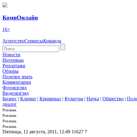
КомиОнлайн
16+
Агентство
Сервисы
Команда
Новости
Интервью
Репортажи
Обзоры
Полезно знать
Комментарии
Фотовзгляд
Видеовзгляд
Бизнес
|
Климат
|
Криминал
|
Культура
|
Наука
|
Общество
|
Пол
диалог
Реклама.
Реклама.
Реклама.
Реклама.
Пятница, 12 августа, 2011, 12:49
11627
7