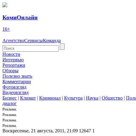
КомиОнлайн
16+
Агентство
Сервисы
Команда
Новости
Интервью
Репортажи
Обзоры
Полезно знать
Комментарии
Фотовзгляд
Видеовзгляд
Бизнес
|
Климат
|
Криминал
|
Культура
|
Наука
|
Общество
|
Пол
диалог
Реклама.
Реклама.
Реклама.
Реклама.
Воскресенье, 21 августа, 2011, 21:09
12647
1