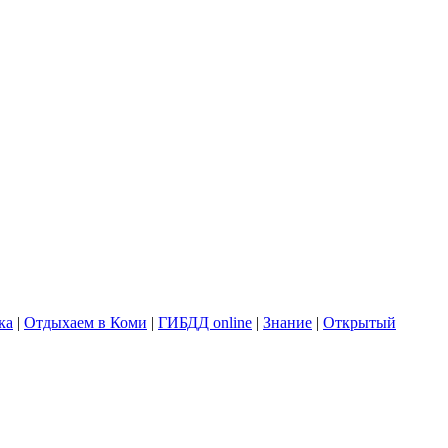
ка
|
Отдыхаем в Коми
|
ГИБДД online
|
Знание
|
Открытый