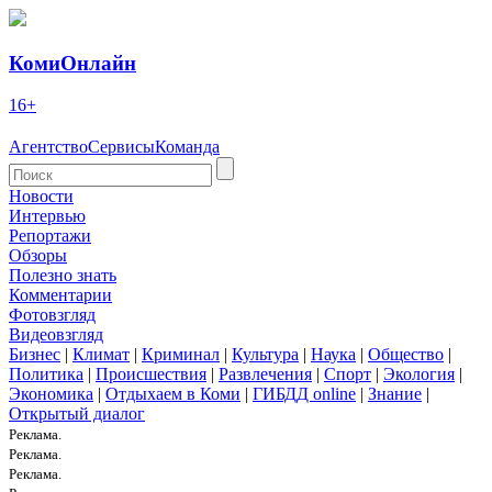
КомиОнлайн
16+
Агентство
Сервисы
Команда
Новости
Интервью
Репортажи
Обзоры
Полезно знать
Комментарии
Фотовзгляд
Видеовзгляд
Бизнес
|
Климат
|
Криминал
|
Культура
|
Наука
|
Общество
|
Политика
|
Происшествия
|
Развлечения
|
Спорт
|
Экология
|
Экономика
|
Отдыхаем в Коми
|
ГИБДД online
|
Знание
|
Открытый диалог
Реклама.
Реклама.
Реклама.