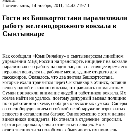
Реклама.
Понедельник, 14 ноября, 2011, 14:43
7197
1
Гости из Башкортостана парализовали
работу железнодорожного вокзала в
Сыктывкаре
Как сообщили «КомиОнлайну» в сыктывкарском линейном
управлении МВД России на транспорте, инцидент на вокзале
парализовал его работу на один час, но в настоящее время его
персонал вернулся на рабочие места, здание открыто для
пассажиров. Оказалось, что два жителя Башкортостана,
которые ехали транзитом через Сыктывкар в Усинск, оставив
вещи у одной из колонн вокзала, отправились по магазинам.
Сумки привлекли внимание людей и работников вокзала. Их
хозяев найти не удалось, поэтому дежурный вызвал полицию
по отработанной схеме, сообщив о бесхозных сумках. Саперы
со спецоборудованием и собакой не обнаружили взрывчатых
веществ в оставленном багаже. Одновременно с этим нашли
виновников инцидента. Их отвезли в отделение, опросили,
сфотографировали, сняли отпечатки пальцев. Но к
ответственности за подобную забывчивость их привлечь