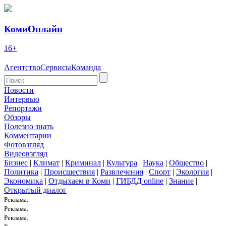
КомиОнлайн
16+
Агентство
Сервисы
Команда
Новости
Интервью
Репортажи
Обзоры
Полезно знать
Комментарии
Фотовзгляд
Видеовзгляд
Бизнес
|
Климат
|
Криминал
|
Культура
|
Наука
|
Общество
|
Политика
|
Происшествия
|
Развлечения
|
Спорт
|
Экология
|
Экономика
|
Отдыхаем в Коми
|
ГИБДД online
|
Знание
|
Открытый диалог
Реклама.
Реклама.
Реклама.