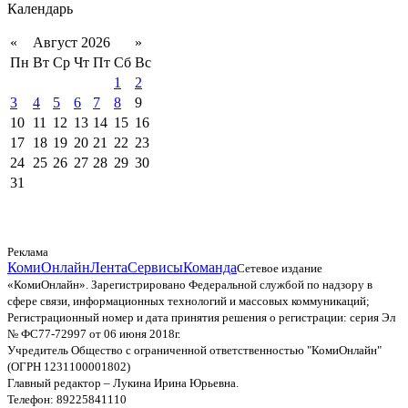
Календарь
«
Август 2026
»
Пн
Вт
Ср
Чт
Пт
Сб
Вс
1
2
3
4
5
6
7
8
9
10
11
12
13
14
15
16
17
18
19
20
21
22
23
24
25
26
27
28
29
30
31
Реклама
КомиОнлайн
Лента
Сервисы
Команда
Сетевое издание
«КомиОнлайн». Зарегистрировано Федеральной службой по надзору в
сфере связи, информационных технологий и массовых коммуникаций;
Регистрационный номер и дата принятия решения о регистрации: серия Эл
№ ФС77-72997 от 06 июня 2018г.
Учредитель Общество с ограниченной ответственностью "КомиОнлайн"
(ОГРН 1231100001802)
Главный редактор – Лукина Ирина Юрьевна.
Телефон: 89225841110