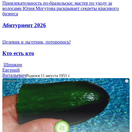
Привлекательность по-бразильски: мастер по уходу за
волосами Юлия Могутова раскрывает секреты красивого
бизнеса
Абитуриент 2026
Целевик и льготник, поторопись!
Кто есть кто
Шишкин
Евгений
Витальевич
Родился 11 августа 1951 г.
i