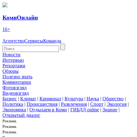
КомиОнлайн
16+
Агентство
Сервисы
Команда
Новости
Интервью
Репортажи
Обзоры
Полезно знать
Комментарии
Фотовзгляд
Видеовзгляд
Бизнес
|
Климат
|
Криминал
|
Культура
|
Наука
|
Общество
|
Политика
|
Происшествия
|
Развлечения
|
Спорт
|
Экология
|
Экономика
|
Отдыхаем в Коми
|
ГИБДД online
|
Знание
|
Открытый диалог
Реклама.
Реклама.
Реклама.