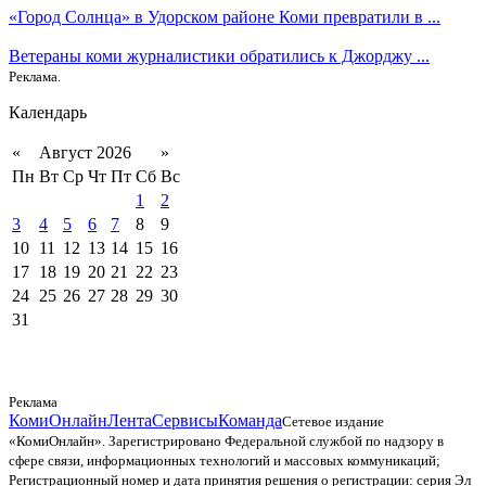
«Город Солнца» в Удорском районе Коми превратили в ...
Ветераны коми журналистики обратились к Джорджу ...
Реклама.
Календарь
«
Август 2026
»
Пн
Вт
Ср
Чт
Пт
Сб
Вс
1
2
3
4
5
6
7
8
9
10
11
12
13
14
15
16
17
18
19
20
21
22
23
24
25
26
27
28
29
30
31
Реклама
КомиОнлайн
Лента
Сервисы
Команда
Сетевое издание
«КомиОнлайн». Зарегистрировано Федеральной службой по надзору в
сфере связи, информационных технологий и массовых коммуникаций;
Регистрационный номер и дата принятия решения о регистрации: серия Эл