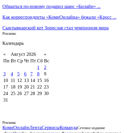
Общаться по-новому подарил шанс «Билайн» ...
Как корреспонденты «КомиОнлайна» бежали «Кросс ...
Сыктывкарский кот Зорислав стал чемпионом мира
Реклама.
Календарь
«
Август 2026
»
Пн
Вт
Ср
Чт
Пт
Сб
Вс
1
2
3
4
5
6
7
8
9
10
11
12
13
14
15
16
17
18
19
20
21
22
23
24
25
26
27
28
29
30
31
Реклама
КомиОнлайн
Лента
Сервисы
Команда
Сетевое издание