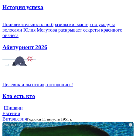
История успеха
Привлекательность по-бразильски: мастер по уходу за
волосами Юлия Могутова раскрывает секреты красивого
бизнеса
Абитуриент 2026
Целевик и льготник, поторопись!
Кто есть кто
Шишкин
Евгений
Витальевич
Родился 11 августа 1951 г.
i