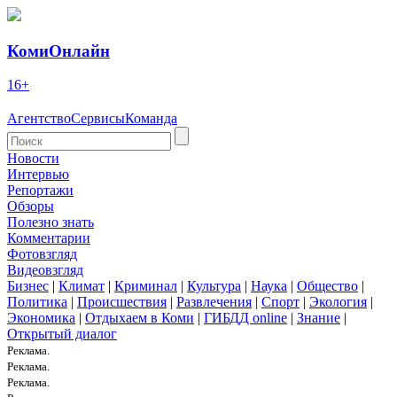
КомиОнлайн
16+
Агентство
Сервисы
Команда
Новости
Интервью
Репортажи
Обзоры
Полезно знать
Комментарии
Фотовзгляд
Видеовзгляд
Бизнес
|
Климат
|
Криминал
|
Культура
|
Наука
|
Общество
|
Политика
|
Происшествия
|
Развлечения
|
Спорт
|
Экология
|
Экономика
|
Отдыхаем в Коми
|
ГИБДД online
|
Знание
|
Открытый диалог
Реклама.
Реклама.
Реклама.