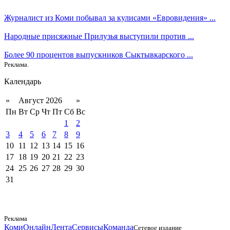
Журналист из Коми побывал за кулисами «Евровидения» ...
Народные присяжные Прилузья выступили против ...
Более 90 процентов выпускников Сыктывкарского ...
Реклама.
Календарь
«
Август 2026
»
Пн
Вт
Ср
Чт
Пт
Сб
Вс
1
2
3
4
5
6
7
8
9
10
11
12
13
14
15
16
17
18
19
20
21
22
23
24
25
26
27
28
29
30
31
Реклама
КомиОнлайн
Лента
Сервисы
Команда
Сетевое издание