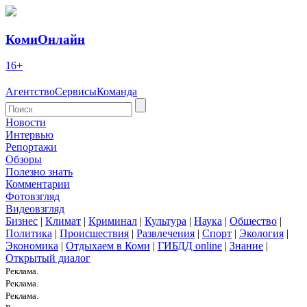
КомиОнлайн
16+
Агентство
Сервисы
Команда
Новости
Интервью
Репортажи
Обзоры
Полезно знать
Комментарии
Фотовзгляд
Видеовзгляд
Бизнес
|
Климат
|
Криминал
|
Культура
|
Наука
|
Общество
|
Политика
|
Происшествия
|
Развлечения
|
Спорт
|
Экология
|
Экономика
|
Отдыхаем в Коми
|
ГИБДД online
|
Знание
|
Открытый диалог
Реклама.
Реклама.
Реклама.