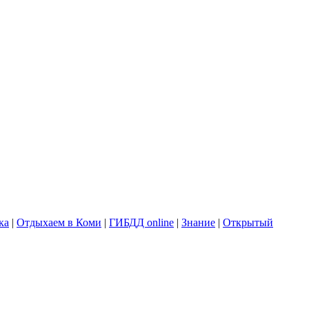
ка
|
Отдыхаем в Коми
|
ГИБДД online
|
Знание
|
Открытый