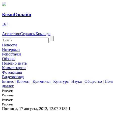
КомиОнлайн
16+
Агентство
Сервисы
Команда
Новости
Интервью
Репортажи
Обзоры
Полезно знать
Комментарии
Фотовзгляд
Видеовзгляд
Бизнес
|
Климат
|
Криминал
|
Культура
|
Наука
|
Общество
|
Пол
диалог
Реклама.
Реклама.
Реклама.
Реклама.
Пятница, 17 августа, 2012, 12:07
3182
1