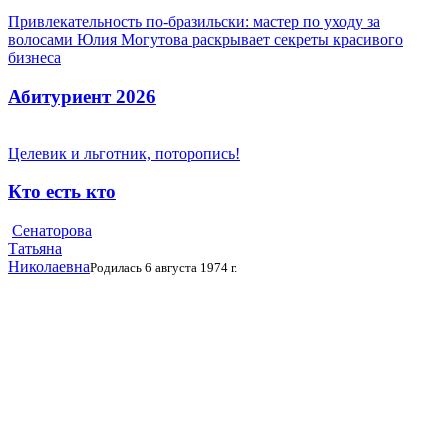
Привлекательность по-бразильски: мастер по уходу за
волосами Юлия Могутова раскрывает секреты красивого
бизнеса
Абитуриент 2026
Целевик и льготник, поторопись!
Кто есть кто
Сенаторова
Татьяна
Николаевна
Родилась 6 августа 1974 г.