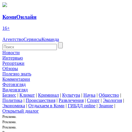
КомиОнлайн
16+
Агентство
Сервисы
Команда
Новости
Интервью
Репортажи
Обзоры
Полезно знать
Комментарии
Фотовзгляд
Видеовзгляд
Бизнес
|
Климат
|
Криминал
|
Культура
|
Наука
|
Общество
|
Политика
|
Происшествия
|
Развлечения
|
Спорт
|
Экология
|
Экономика
|
Отдыхаем в Коми
|
ГИБДД online
|
Знание
|
Открытый диалог
Реклама.
Реклама.
Реклама.