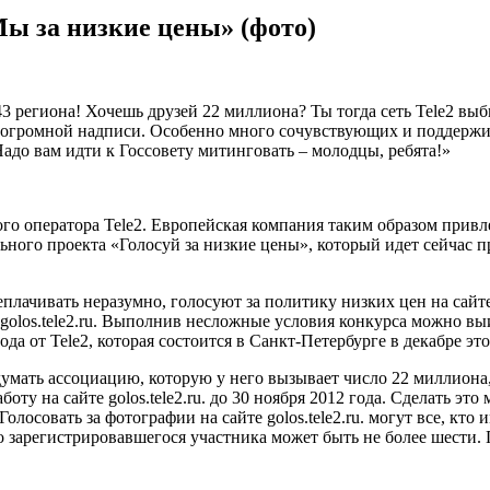
 за низкие цены» (фото)
3 региона! Хочешь друзей 22 миллиона? Ты тогда сеть Теlе2 вы
не огромной надписи. Особенно много сочувствующих и поддерж
адо вам идти к Госсовету митинговать – молодцы, ребята!»
го оператора Tele2. Европейская компания таким образом привл
ьного проекта «Голосуй за низкие цены», который идет сейчас пр
еплачивать неразумно, голосуют за политику низких цен на сайт
 golos.tele2.ru. Выполнив несложные условия конкурса можно в
а от Tele2, которая состоится в Санкт-Петербурге в декабре это
мать ассоциацию, которую у него вызывает число 22 миллиона, с
ту на сайте golos.tele2.ru. до 30 ноября 2012 года. Сделать эт
олосовать за фотографии на сайте golos.tele2.ru. могут все, кто
 зарегистрировавшегося участника может быть не более шести. 