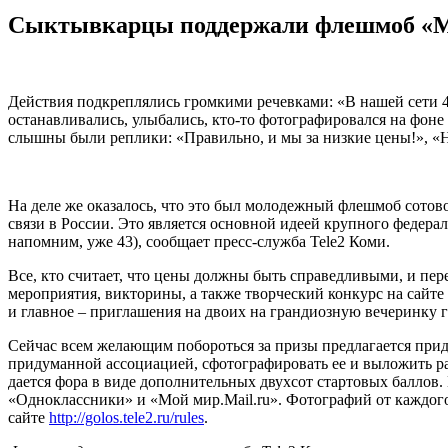
Сыктывкарцы поддержали флешмоб «Мы
Действия подкреплялись громкими речевками: «В нашей сети 4
останавливались, улыбались, кто-то фотографировался на фо
слышны были реплики: «Правильно, и мы за низкие цены!», «Н
На деле же оказалось, что это был молодежный флешмоб сотово
связи в России. Это является основной идеей крупного федерал
напомним, уже 43), сообщает пресс-служба Tele2 Коми.
Все, кто считает, что цены должны быть справедливыми, и пер
мероприятия, викторины, а также творческий конкурс на сайте
и главное – приглашения на двоих на грандиозную вечеринку год
Сейчас всем желающим побороться за призы предлагается приду
придуманной ассоциацией, сфотографировать ее и выложить рабо
дается фора в виде дополнительных двухсот стартовых баллов. Г
«Одноклассники» и «Мой мир.Mail.ru». Фотографий от каждого
сайте
http://golos.tele2.ru/rules
.