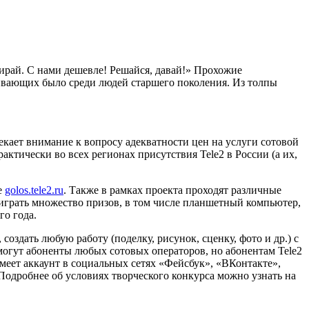
бирай. С нами дешевле! Решайся, давай!» Прохожие
ивающих было среди людей старшего поколения. Из толпы
екает внимание к вопросу адекватности цен на услуги сотовой
актически во всех регионах присутствия Tele2 в России (а их,
е
golos.tele2.ru
. Также в рамках проекта проходят различные
ыиграть множество призов, в том числе планшетный компьютер,
го года.
оздать любую работу (поделку, рисунок, сценку, фото и др.) с
о могут абоненты любых сотовых операторов, но абонентам Tele2
 имеет аккаунт в социальных сетях «Фейсбук», «ВКонтакте»,
Подробнее об условиях творческого конкурса можно узнать на