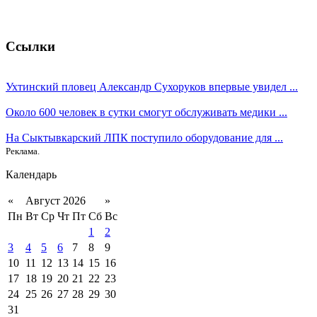
Ссылки
Ухтинский пловец Александр Сухоруков впервые увидел ...
Около 600 человек в сутки смогут обслуживать медики ...
На Сыктывкарский ЛПК поступило оборудование для ...
Реклама.
Календарь
«
Август 2026
»
Пн
Вт
Ср
Чт
Пт
Сб
Вс
1
2
3
4
5
6
7
8
9
10
11
12
13
14
15
16
17
18
19
20
21
22
23
24
25
26
27
28
29
30
31