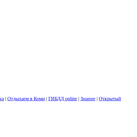
ка
|
Отдыхаем в Коми
|
ГИБДД online
|
Знание
|
Открытый