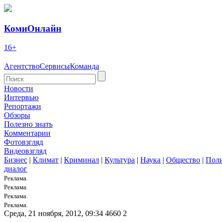
КомиОнлайн
16+
Агентство
Сервисы
Команда
Новости
Интервью
Репортажи
Обзоры
Полезно знать
Комментарии
Фотовзгляд
Видеовзгляд
Бизнес
|
Климат
|
Криминал
|
Культура
|
Наука
|
Общество
|
Пол
диалог
Реклама.
Реклама.
Реклама.
Реклама.
Среда, 21 ноября, 2012, 09:34
4660
2