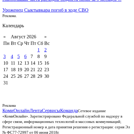
Уроженец Сыктывкара погиб в ходе СВО
Реклама.
Календарь
«
Август 2026
»
Пн
Вт
Ср
Чт
Пт
Сб
Вс
1
2
3
4
5
6
7
8
9
10
11
12
13
14
15
16
17
18
19
20
21
22
23
24
25
26
27
28
29
30
31
Реклама
КомиОнлайн
Лента
Сервисы
Команда
Сетевое издание
«КомиОнлайн». Зарегистрировано Федеральной службой по надзору в
сфере связи, информационных технологий и массовых коммуникаций;
Регистрационный номер и дата принятия решения о регистрации: серия Эл
№ ФС77-72997 от 06 июня 2018г.