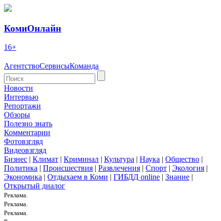
КомиОнлайн
16+
Агентство
Сервисы
Команда
Новости
Интервью
Репортажи
Обзоры
Полезно знать
Комментарии
Фотовзгляд
Видеовзгляд
Бизнес
|
Климат
|
Криминал
|
Культура
|
Наука
|
Общество
|
Политика
|
Происшествия
|
Развлечения
|
Спорт
|
Экология
|
Экономика
|
Отдыхаем в Коми
|
ГИБДД online
|
Знание
|
Открытый диалог
Реклама.
Реклама.
Реклама.