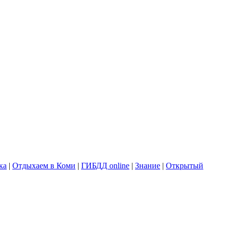
ка
|
Отдыхаем в Коми
|
ГИБДД online
|
Знание
|
Открытый