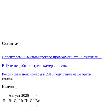
Ссылки
Спасителем «Сыктывкарского промкомбината» назначили ...
В Ухте не работает треть камер системы ...
Российские пенсионеры в 2016 году стали чаще брать ...
Реклама.
Календарь
«
Август 2026
»
Пн
Вт
Ср
Чт
Пт
Сб
Вс
1
2