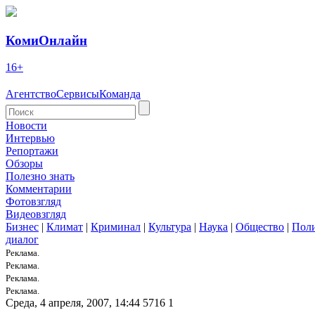
КомиОнлайн
16+
Агентство
Сервисы
Команда
Новости
Интервью
Репортажи
Обзоры
Полезно знать
Комментарии
Фотовзгляд
Видеовзгляд
Бизнес
|
Климат
|
Криминал
|
Культура
|
Наука
|
Общество
|
Пол
диалог
Реклама.
Реклама.
Реклама.
Реклама.
Среда, 4 апреля, 2007, 14:44
5716
1