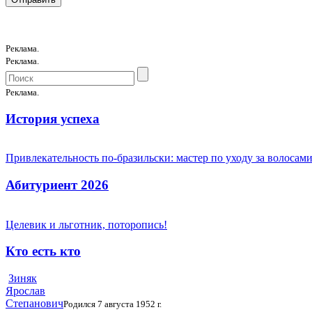
Реклама.
Реклама.
Реклама.
История успеха
Привлекательность по-бразильски: мастер по уходу за волоса
Абитуриент 2026
Целевик и льготник, поторопись!
Кто есть кто
Зиняк
Ярослав
Степанович
Родился 7 августа 1952 г.