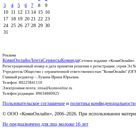
3
4
5
6
7
8
9
10
11
12
13
14
15
16
17
18
19
20
21
22
23
24
25
26
27
28
29
30
31
Реклама
КомиОнлайн
Лента
Сервисы
Команда
Сетевое издание «КомиОнлайн».
Регистрационный номер и дата принятия решения о регистрации: серия Эл №
Учредитель Общество с ограниченной ответственностью "КомиОнлайн" (ОГ
Главный редактор – Лукина Ирина Юрьевна.
Телефон: 89225841110
Электронная почта: irina@komionline.ru
Телефон редакции: 89634880925
Пользовательское соглашение
и
политика конфиденциальности
© ООО «КомиОнлайн», 2006–2026. При использовании материал
Не предназначено для лиц моложе 16 лет