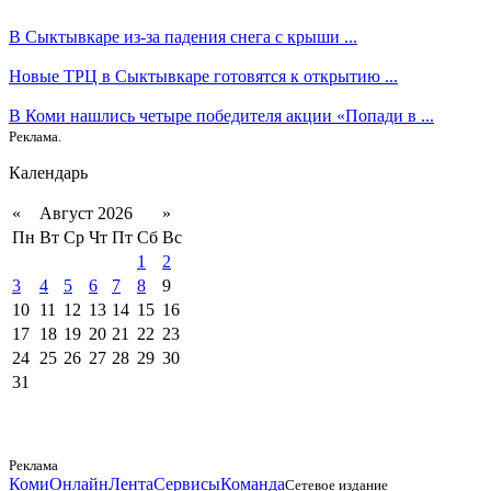
В Сыктывкаре из-за падения снега с крыши ...
Новые ТРЦ в Сыктывкаре готовятся к открытию ...
В Коми нашлись четыре победителя акции «Попади в ...
Реклама.
Календарь
«
Август 2026
»
Пн
Вт
Ср
Чт
Пт
Сб
Вс
1
2
3
4
5
6
7
8
9
10
11
12
13
14
15
16
17
18
19
20
21
22
23
24
25
26
27
28
29
30
31
Реклама
КомиОнлайн
Лента
Сервисы
Команда
Сетевое издание