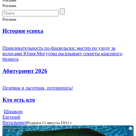
Реклама.
Реклама.
Реклама.
История успеха
Привлекательность по-бразильски: мастер по уходу за
волосами Юлия Могутова раскрывает секреты красивого
бизнеса
Абитуриент 2026
Целевик и льготник, поторопись!
Кто есть кто
Шишкин
Евгений
Витальевич
Родился 11 августа 1951 г.
i