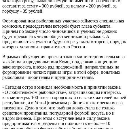
за каждую рыбу, вылавливаемую по именным разрешениям,
составит: за семгу - 300 рублей, за нельму - 200 рублей, за
горбушу - 35 рублей.
Формированием рыболовных участков займется специальная
комиссия, председателем которой будет глава субъекта.
Причем по закону число чиновников и ученых не должно
будет превышать число общественников и рыбаков. А
предоставляться участки будут по результатам торгов, порядок
которых установит правительство России.
В рамках обсуждения проекта закона министерство сельского
хозяйства и продовольствия Коми, поддержав концепцию
законопроекта, внесло ряд предложений, направленных на
формирование четких правил игры в этой сфере, понятных
рыболовам - любителям и предпринимателям.
«Сегодня остро возникла необходимость в принятии закона
«О любительском рыболовстве», затрагивающим интересы,
как минимум, 100 тысяч городских и сельских жителей нашей
республики, а в Усть-Цилемском районе - практически всего
населения. Дело в том, что рыбная ловля стала не только
средством пропитания, популярной формой досуга, но и
видом бизнеса. При этом с вступлением в силу закона
предпринимателям разрешат использовать не более 10
процентов общего фонда рыбохозяйственных водоемов,