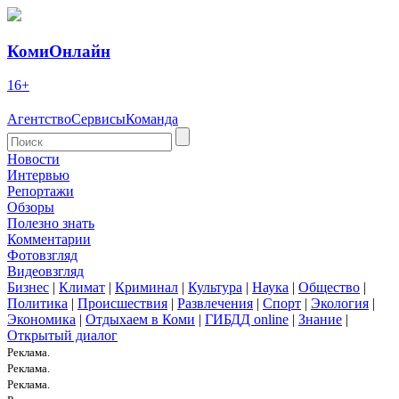
КомиОнлайн
16+
Агентство
Сервисы
Команда
Новости
Интервью
Репортажи
Обзоры
Полезно знать
Комментарии
Фотовзгляд
Видеовзгляд
Бизнес
|
Климат
|
Криминал
|
Культура
|
Наука
|
Общество
|
Политика
|
Происшествия
|
Развлечения
|
Спорт
|
Экология
|
Экономика
|
Отдыхаем в Коми
|
ГИБДД online
|
Знание
|
Открытый диалог
Реклама.
Реклама.
Реклама.