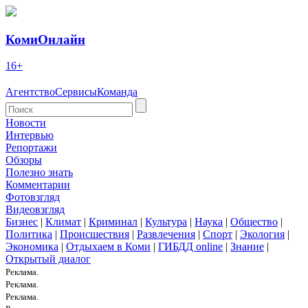
КомиОнлайн
16+
Агентство
Сервисы
Команда
Новости
Интервью
Репортажи
Обзоры
Полезно знать
Комментарии
Фотовзгляд
Видеовзгляд
Бизнес
|
Климат
|
Криминал
|
Культура
|
Наука
|
Общество
|
Политика
|
Происшествия
|
Развлечения
|
Спорт
|
Экология
|
Экономика
|
Отдыхаем в Коми
|
ГИБДД online
|
Знание
|
Открытый диалог
Реклама.
Реклама.
Реклама.