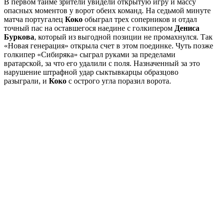
В первом тайме зрители увидели открытую игру и массу
опасных моментов у ворот обеих команд. На седьмой минуте
матча португалец
Коко
обыграл трех соперников и отдал
точный пас на оставшегося наедине с голкипером
Дениса
Буркова
, который из выгодной позиции не промахнулся. Так
«Новая генерация» открыла счет в этом поединке. Чуть позже
голкипер «Сибиряка» сыграл руками за пределами
вратарской, за что его удалили с поля. Назначенный за это
нарушение штрафной удар сыктывкарцы образцово
разыграли, и
Коко
с острого угла поразил ворота.