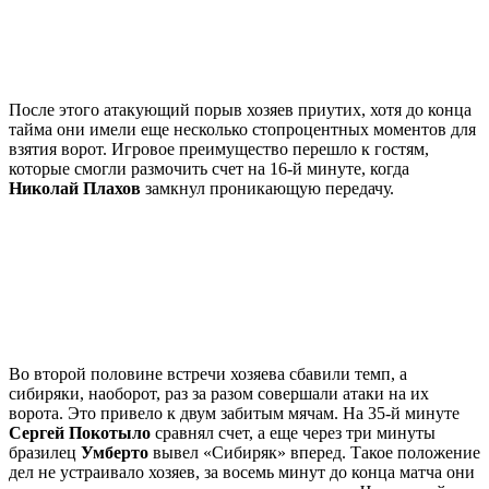
После этого атакующий порыв хозяев приутих, хотя до конца
тайма они имели еще несколько стопроцентных моментов для
взятия ворот. Игровое преимущество перешло к гостям,
которые смогли размочить счет на 16-й минуте, когда
Николай Плахов
замкнул проникающую передачу.
Во второй половине встречи хозяева сбавили темп, а
сибиряки, наоборот, раз за разом совершали атаки на их
ворота. Это привело к двум забитым мячам. На 35-й минуте
Сергей Покотыло
сравнял счет, а еще через три минуты
бразилец
Умберто
вывел «Сибиряк» вперед. Такое положение
дел не устраивало хозяев, за восемь минут до конца матча они