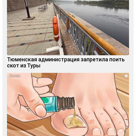
Тюменская администрация запретила поить
скот из Туры
i