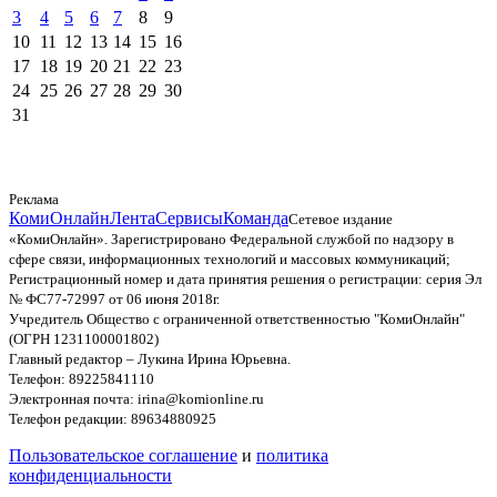
3
4
5
6
7
8
9
10
11
12
13
14
15
16
17
18
19
20
21
22
23
24
25
26
27
28
29
30
31
Реклама
КомиОнлайн
Лента
Сервисы
Команда
Сетевое издание
«КомиОнлайн». Зарегистрировано Федеральной службой по надзору в
сфере связи, информационных технологий и массовых коммуникаций;
Регистрационный номер и дата принятия решения о регистрации: серия Эл
№ ФС77-72997 от 06 июня 2018г.
Учредитель Общество с ограниченной ответственностью "КомиОнлайн"
(ОГРН 1231100001802)
Главный редактор – Лукина Ирина Юрьевна.
Телефон: 89225841110
Электронная почта: irina@komionline.ru
Телефон редакции: 89634880925
Пользовательское соглашение
и
политика
конфиденциальности