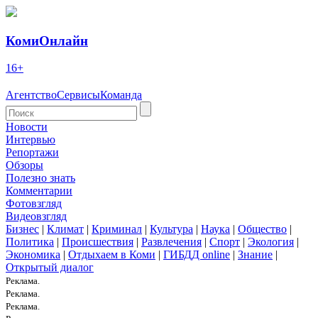
КомиОнлайн
16+
Агентство
Сервисы
Команда
Новости
Интервью
Репортажи
Обзоры
Полезно знать
Комментарии
Фотовзгляд
Видеовзгляд
Бизнес
|
Климат
|
Криминал
|
Культура
|
Наука
|
Общество
|
Политика
|
Происшествия
|
Развлечения
|
Спорт
|
Экология
|
Экономика
|
Отдыхаем в Коми
|
ГИБДД online
|
Знание
|
Открытый диалог
Реклама.
Реклама.
Реклама.