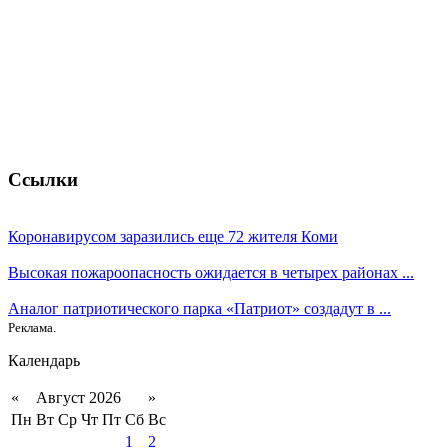
Ссылки
Коронавирусом заразились еще 72 жителя Коми
Высокая пожароопасность ожидается в четырех районах ...
Аналог патриотического парка «Патриот» создадут в ...
Реклама.
Календарь
«
Август 2026
»
Пн
Вт
Ср
Чт
Пт
Сб
Вс
1
2