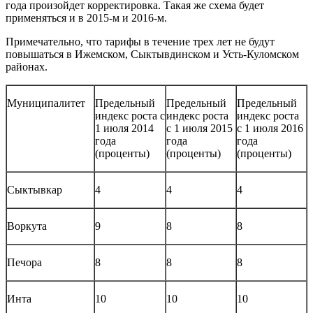
года произойдет корректировка. Такая же схема будет
применяться и в 2015-м и 2016-м.
Примечательно, что тарифы в течение трех лет не будут
повышаться в Ижемском, Сыктывдинском и Усть-Куломском
районах.
Муниципалитет
Предельный
Предельный
Предельный
индекс роста с
индекс роста
индекс роста
1 июля 2014
с 1 июля 2015
с 1 июля 2016
года
года
года
(проценты)
(проценты)
(проценты)
Сыктывкар
4
4
4
Воркута
9
8
8
Печора
8
8
8
Инта
10
10
10