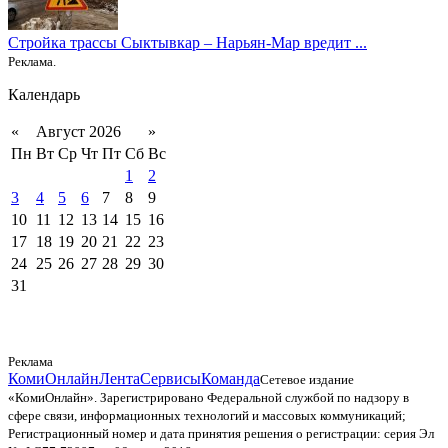
Стройка трассы Сыктывкар – Нарьян-Мар вредит ...
Реклама.
Календарь
«
Август 2026
»
Пн
Вт
Ср
Чт
Пт
Сб
Вс
1
2
3
4
5
6
7
8
9
10
11
12
13
14
15
16
17
18
19
20
21
22
23
24
25
26
27
28
29
30
31
Реклама
КомиОнлайн
Лента
Сервисы
Команда
Сетевое издание
«КомиОнлайн». Зарегистрировано Федеральной службой по надзору в
сфере связи, информационных технологий и массовых коммуникаций;
Регистрационный номер и дата принятия решения о регистрации: серия Эл