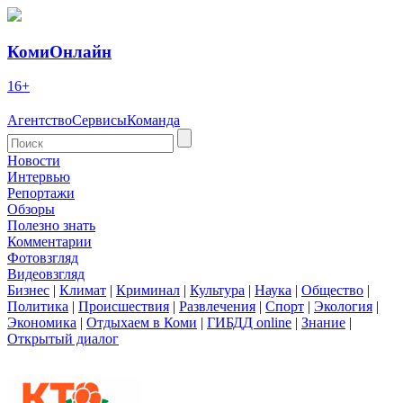
КомиОнлайн
16+
Агентство
Сервисы
Команда
Новости
Интервью
Репортажи
Обзоры
Полезно знать
Комментарии
Фотовзгляд
Видеовзгляд
Бизнес
|
Климат
|
Криминал
|
Культура
|
Наука
|
Общество
|
Политика
|
Происшествия
|
Развлечения
|
Спорт
|
Экология
|
Экономика
|
Отдыхаем в Коми
|
ГИБДД online
|
Знание
|
Открытый диалог