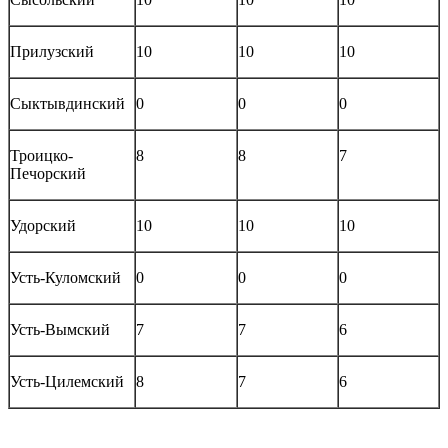
Прилузский
10
10
10
Сыктывдинский
0
0
0
Троицко-
8
8
7
Печорский
Удорский
10
10
10
Усть-Куломский
0
0
0
Усть-Вымский
7
7
6
Усть-Цилемский
8
7
6