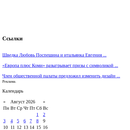
Ссылки
Шведка Любовь Поспешина и итальянка Евгения ...
«Европа плюс Коми» разыгрывает призы с символикой ...
Член общественной палаты предложил изменить дизайн ...
Реклама.
Календарь
«
Август 2026
»
Пн
Вт
Ср
Чт
Пт
Сб
Вс
1
2
3
4
5
6
7
8
9
10
11
12
13
14
15
16