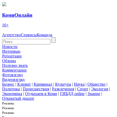
КомиОнлайн
16+
Агентство
Сервисы
Команда
Новости
Интервью
Репортажи
Обзоры
Полезно знать
Комментарии
Фотовзгляд
Видеовзгляд
Бизнес
|
Климат
|
Криминал
|
Культура
|
Наука
|
Общество
|
Политика
|
Происшествия
|
Развлечения
|
Спорт
|
Экология
|
Экономика
|
Отдыхаем в Коми
|
ГИБДД online
|
Знание
|
Открытый диалог
Реклама.
Реклама.
Реклама.