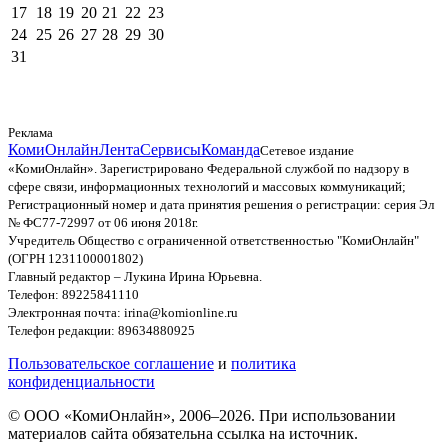
17
18
19
20
21
22
23
24
25
26
27
28
29
30
31
Реклама
КомиОнлайн
Лента
Сервисы
Команда
Сетевое издание
«КомиОнлайн». Зарегистрировано Федеральной службой по надзору в
сфере связи, информационных технологий и массовых коммуникаций;
Регистрационный номер и дата принятия решения о регистрации: серия Эл
№ ФС77-72997 от 06 июня 2018г.
Учредитель Общество с ограниченной ответственностью "КомиОнлайн"
(ОГРН 1231100001802)
Главный редактор – Лукина Ирина Юрьевна.
Телефон: 89225841110
Электронная почта: irina@komionline.ru
Телефон редакции: 89634880925
Пользовательское соглашение
и
политика
конфиденциальности
© ООО «КомиОнлайн», 2006–2026. При использовании
материалов сайта обязательна ссылка на источник.