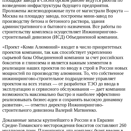
площадке завода в Сосногорском районе ведутся работы по
возведению инфраструктуры будущего предприятия.
Проложены железнодорожные пути от магистрали Воркута —
Москва на площадку завода, построены мини-завод по
производству бетона и бетонного раствора, здания
административного и бытового назначения. Все работы по
строительству комплекса осуществляет Инжинирингово-
строительный дивизион (ИСД) Объединенной компании.
«Проект «Коми Алюминий» входит в число приоритетных
проектов компании, так как способствует укреплению
сырьевой базы Объединенной компании за счет российских
бокситов и глинозема и является важным элементом в
реализации наших проектов по вводу в строй в России новых
мощностей по производству алюминия. То, что собственное
инжинирингово-строительное подразделение управляет
проектом на всех этапах — от разработки ТЭО до ввода в
эксплуатацию и сервисного обслуживания — дает компании
возможность максимально быстро и наиболее эффективно
реализовывать бизнес-идеи и сохранять высокую динамику
развития», — отметил директор Инжинирингово-
строительного дивизиона Валерий Матвиенко.
Доказанные запасы крупнейшего в России и в Евразии
Средне-Тиманского месторождения бокситов составляют 260
миллионов тонн. Планируется, что комплекс будет введен в