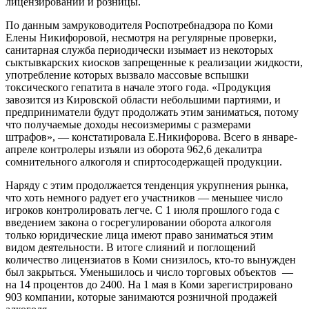
лицензировании и розницы.
По данным замруководителя Роспотребнадзора по Коми
Елены Никифоровой, несмотря на регулярные проверки,
санитарная служба периодически изымает из некоторых
сыктывкарских киосков запрещенные к реализации жидкости,
употребление которых вызвало массовые вспышки
токсического гепатита в начале этого года. «Продукция
завозится из Кировской области небольшими партиями, и
предприниматели будут продолжать этим заниматься, потому
что получаемые доходы несоизмеримы с размерами
штрафов», — констатировала Е.Никифорова. Всего в январе-
апреле контролеры изъяли из оборота 962,6 декалитра
сомнительного алкоголя и спиртосодержащей продукции.
Наряду с этим продолжается тенденция укрупнения рынка,
что хоть немного радует его участников — меньшее число
игроков контролировать легче. С 1 июля прошлого года с
введением закона о госрегулировании оборота алкоголя
только юридические лица имеют право заниматься этим
видом деятельности. В итоге слияний и поглощений
количество лицензиатов в Коми снизилось, кто-то вынужден
был закрыться. Уменьшилось и число торговых объектов —
на 14 процентов до 2400. На 1 мая в Коми зарегистрировано
903 компании, которые занимаются розничной продажей