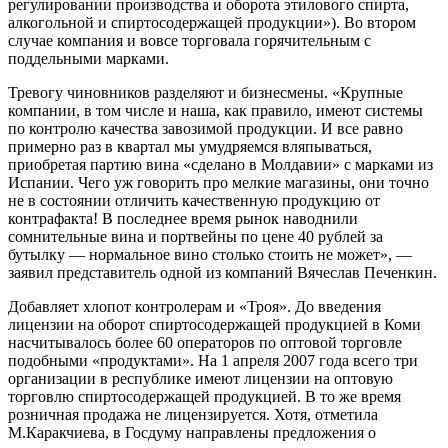
регулировании производства и оборота этилового спирта,
алкогольной и спиртосодержащей продукции»). Во втором
случае компания и вовсе торговала горячительным с
поддельными марками.
Тревогу чиновников разделяют и бизнесмены. «Крупные
компании, в том числе и наша, как правило, имеют системы
по контролю качества завозимой продукции. И все равно
примерно раз в квартал мы умудряемся вляпываться,
приобретая партию вина «сделано в Молдавии» с марками из
Испании. Чего уж говорить про мелкие магазины, они точно
не в состоянии отличить качественную продукцию от
контрафакта! В последнее время рынок наводнили
сомнительные вина и портвейны по цене 40 рублей за
бутылку — нормальное вино столько стоить не может», —
заявил представитель одной из компаний Вячеслав Печенкин.
Добавляет хлопот контролерам и «Троя». До введения
лицензии на оборот спиртосодержащей продукцией в Коми
насчитывалось более 60 операторов по оптовой торговле
подобными «продуктами». На 1 апреля 2007 года всего три
организации в республике имеют лицензии на оптовую
торговлю спиртосодержащей продукцией. В то же время
розничная продажа не лицензируется. Хотя, отметила
М.Каракчиева, в Госдуму направлены предложения о