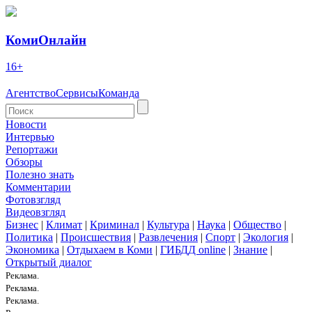
КомиОнлайн
16+
Агентство
Сервисы
Команда
Новости
Интервью
Репортажи
Обзоры
Полезно знать
Комментарии
Фотовзгляд
Видеовзгляд
Бизнес
|
Климат
|
Криминал
|
Культура
|
Наука
|
Общество
|
Политика
|
Происшествия
|
Развлечения
|
Спорт
|
Экология
|
Экономика
|
Отдыхаем в Коми
|
ГИБДД online
|
Знание
|
Открытый диалог
Реклама.
Реклама.
Реклама.