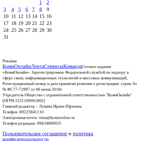
1
2
3
4
5
6
7
8
9
10
11
12
13
14
15
16
17
18
19
20
21
22
23
24
25
26
27
28
29
30
31
Реклама
КомиОнлайн
Лента
Сервисы
Команда
Сетевое издание
«КомиОнлайн». Зарегистрировано Федеральной службой по надзору в
сфере связи, информационных технологий и массовых коммуникаций;
Регистрационный номер и дата принятия решения о регистрации: серия Эл
№ ФС77-72997 от 06 июня 2018г.
Учредитель Общество с ограниченной ответственностью "КомиОнлайн"
(ОГРН 1231100001802)
Главный редактор – Лукина Ирина Юрьевна.
Телефон: 89225841110
Электронная почта: irina@komionline.ru
Телефон редакции: 89634880925
Пользовательское соглашение
и
политика
конфиденциальности