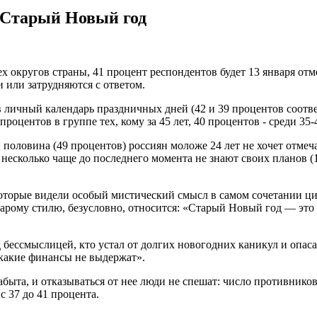
 Старый Новый год
 округов страны, 41 процент респондентов будет 13 января отм
и или затрудняются с ответом.
 личный календарь праздничных дней (42 и 39 процентов соотв
роцентов в группе тех, кому за 45 лет, 40 процентов - среди 35-
оловина (49 процентов) россиян моложе 24 лет не хочет отмеча
есколько чаще до последнего момента не знают своих планов (1
оторые видели особый мистический смысл в самом сочетании ц
тарому стилю, безусловно, относится: «Старый Новый год — это
бессмыслицей, кто устал от долгих новогодних каникул и опасае
какие финансы не выдержат».
абыта, и отказываться от нее люди не спешат: число противников
с 37 до 41 процента.