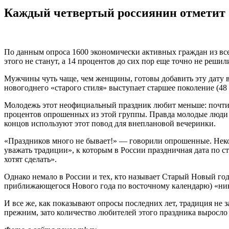
Каждый четвертый россиянин отметит
По данным опроса 1600 экономически активных граждан из всех
этого не станут, а 14 процентов до сих пор еще точно не решил
Мужчины чуть чаще, чем женщины, готовы добавить эту дату в
новогоднего «старого стиля» выступает старшее поколение (48 п
Молодежь этот неофициальный праздник любит меньше: почти п
процентов опрошенных из этой группы. Правда молодые люди н
концов используют этот повод для внеплановой вечеринки.
«Праздников много не бывает!» — говорили опрошенные. Нек
уважать традиции», к которым в России праздничная дата по с
хотят сделать».
Однако немало в России и тех, кто называет Старый Новый год 
приближающегося Нового года по восточному календарю) «ни
И все же, как показывают опросы последних лет, традиция не з
прежним, зато количество любителей этого праздника выросло 