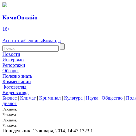
КомиОнлайн
16+
Агентство
Сервисы
Команда
Новости
Интервью
Репортажи
Обзоры
Полезно знать
Комментарии
Фотовзгляд
Видеовзгляд
Бизнес
|
Климат
|
Криминал
|
Культура
|
Наука
|
Общество
|
Пол
диалог
Реклама.
Реклама.
Реклама.
Реклама.
Понедельник, 13 января, 2014, 14:47
1323
1