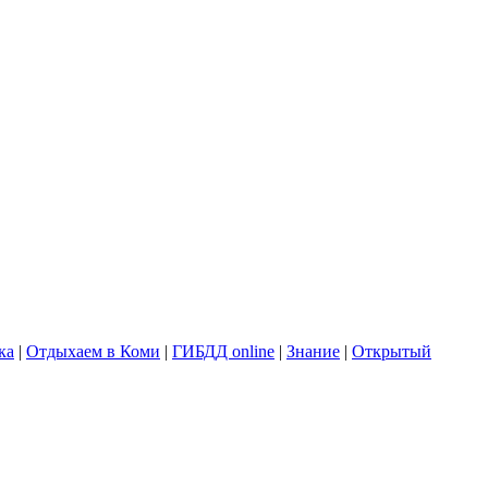
ка
|
Отдыхаем в Коми
|
ГИБДД online
|
Знание
|
Открытый