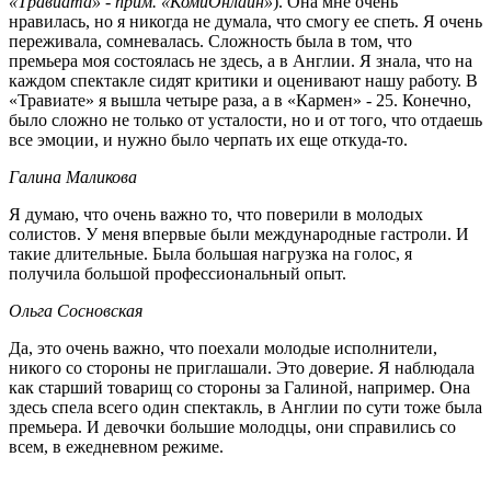
«Травиата» - прим. «КомиОнлайн»
). Она мне очень
нравилась, но я никогда не думала, что смогу ее спеть. Я очень
переживала, сомневалась. Сложность была в том, что
премьера моя состоялась не здесь, а в Англии. Я знала, что на
каждом спектакле сидят критики и оценивают нашу работу. В
«Травиате» я вышла четыре раза, а в «Кармен» - 25. Конечно,
было сложно не только от усталости, но и от того, что отдаешь
все эмоции, и нужно было черпать их еще откуда-то.
Галина Маликова
Я думаю, что очень важно то, что поверили в молодых
солистов. У меня впервые были международные гастроли. И
такие длительные. Была большая нагрузка на голос, я
получила большой профессиональный опыт.
Ольга Сосновская
Да, это очень важно, что поехали молодые исполнители,
никого со стороны не приглашали. Это доверие. Я наблюдала
как старший товарищ со стороны за Галиной, например. Она
здесь спела всего один спектакль, в Англии по сути тоже была
премьера. И девочки большие молодцы, они справились со
всем, в ежедневном режиме.