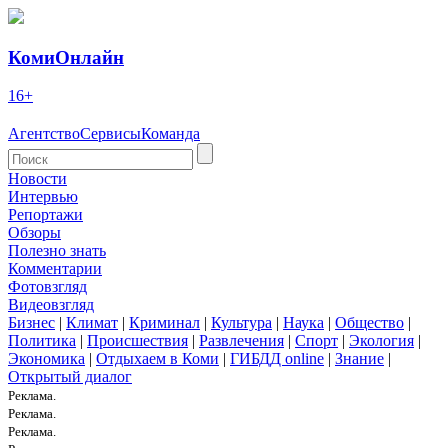
КомиОнлайн
16+
Агентство
Сервисы
Команда
Новости
Интервью
Репортажи
Обзоры
Полезно знать
Комментарии
Фотовзгляд
Видеовзгляд
Бизнес
|
Климат
|
Криминал
|
Культура
|
Наука
|
Общество
|
Политика
|
Происшествия
|
Развлечения
|
Спорт
|
Экология
|
Экономика
|
Отдыхаем в Коми
|
ГИБДД online
|
Знание
|
Открытый диалог
Реклама.
Реклама.
Реклама.