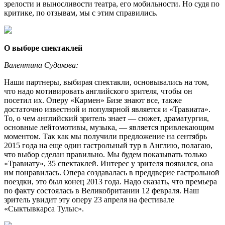
зрелости и выносливости театра, его мобильности. Но судя по
критике, по отзывам, мы с этим справились.
О выборе спектаклей
Валентина Судакова:
Наши партнеры, выбирая спектакли, основывались на том,
что надо мотивировать английского зрителя, чтобы он
посетил их. Оперу «Кармен» Бизе знают все, также
достаточно известной и популярной является и «Травиата».
То, о чем английский зритель знает — сюжет, драматургия,
основные лейтомотивы, музыка, — является привлекающим
моментом. Так как мы получили предложение на сентябрь
2015 года на еще один гастрольный тур в Англию, полагаю,
что выбор сделан правильно. Мы будем показывать только
«Травиату», 35 спектаклей. Интерес у зрителя появился, она
им понравилась. Опера создавалась в преддверие гастрольной
поездки, это был конец 2013 года. Надо сказать, что премьера
по факту состоялась в Великобритании 12 февраля. Наш
зритель увидит эту оперу 23 апреля на фестивале
«Сыктывкарса Тулыс».