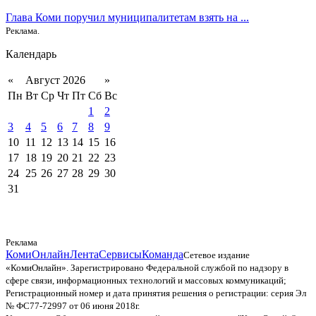
Глава Коми поручил муниципалитетам взять на ...
Реклама.
Календарь
«
Август 2026
»
Пн
Вт
Ср
Чт
Пт
Сб
Вс
1
2
3
4
5
6
7
8
9
10
11
12
13
14
15
16
17
18
19
20
21
22
23
24
25
26
27
28
29
30
31
Реклама
КомиОнлайн
Лента
Сервисы
Команда
Сетевое издание
«КомиОнлайн». Зарегистрировано Федеральной службой по надзору в
сфере связи, информационных технологий и массовых коммуникаций;
Регистрационный номер и дата принятия решения о регистрации: серия Эл
№ ФС77-72997 от 06 июня 2018г.