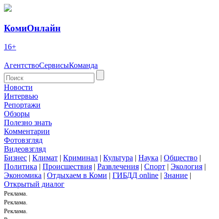
КомиОнлайн
16+
Агентство
Сервисы
Команда
Новости
Интервью
Репортажи
Обзоры
Полезно знать
Комментарии
Фотовзгляд
Видеовзгляд
Бизнес
|
Климат
|
Криминал
|
Культура
|
Наука
|
Общество
|
Политика
|
Происшествия
|
Развлечения
|
Спорт
|
Экология
|
Экономика
|
Отдыхаем в Коми
|
ГИБДД online
|
Знание
|
Открытый диалог
Реклама.
Реклама.
Реклама.