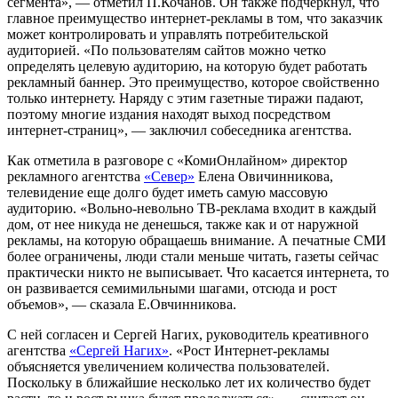
сегмента», — отметил П.Кочанов. Он также подчеркнул, что
главное преимущество интернет-рекламы в том, что заказчик
может контролировать и управлять потребительской
аудиторией. «По пользователям сайтов можно четко
определять целевую аудиторию, на которую будет работать
рекламный баннер. Это преимущество, которое свойственно
только интернету. Наряду с этим газетные тиражи падают,
поэтому многие издания находят выход посредством
интернет-страниц», — заключил собеседника агентства.
Как отметила в разговоре с «КомиОнлайном» директор
рекламного агентства
«Север»
Елена Овичинникова,
телевидение еще долго будет иметь самую массовую
аудиторию. «Вольно-невольно ТВ-реклама входит в каждый
дом, от нее никуда не денешься, также как и от наружной
рекламы, на которую обращаешь внимание. А печатные СМИ
более ограничены, люди стали меньше читать, газеты сейчас
практически никто не выписывает. Что касается интернета, то
он развивается семимильными шагами, отсюда и рост
объемов», — сказала Е.Овчинникова.
С ней согласен и Сергей Нагих, руководитель креативного
агентства
«Сергей Нагих»
. «Рост Интернет-рекламы
объясняется увеличением количества пользователей.
Поскольку в ближайшие несколько лет их количество будет