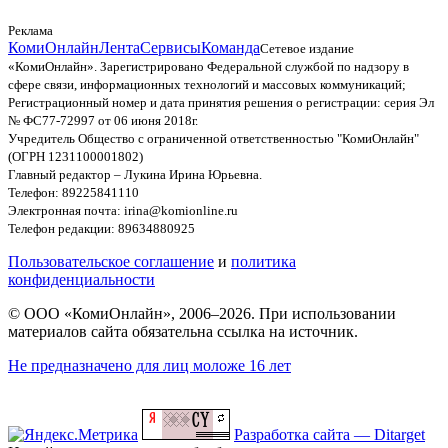
Реклама
КомиОнлайн
Лента
Сервисы
Команда
Сетевое издание
«КомиОнлайн». Зарегистрировано Федеральной службой по надзору в
сфере связи, информационных технологий и массовых коммуникаций;
Регистрационный номер и дата принятия решения о регистрации: серия Эл
№ ФС77-72997 от 06 июня 2018г.
Учредитель Общество с ограниченной ответственностью "КомиОнлайн"
(ОГРН 1231100001802)
Главный редактор – Лукина Ирина Юрьевна.
Телефон: 89225841110
Электронная почта: irina@komionline.ru
Телефон редакции: 89634880925
Пользовательское соглашение
и
политика
конфиденциальности
© ООО «КомиОнлайн», 2006–2026. При использовании
материалов сайта обязательна ссылка на источник.
Не предназначено для лиц моложе 16 лет
Разработка сайта — Ditarget