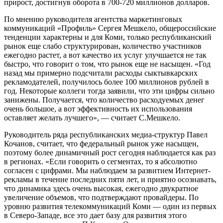
прирост, достигнув оборота в 700-720 миллионов долларов.
По мнению руководителя агентства маркетинговых
коммуникаций «Профиль» Сергея Мешкело, общероссийские
тенденции характерны и для Коми, только республиканский
рынок еще слабо структурирован, количество участников
ежегодно растет, а вот качество их услуг улучшается не так
быстро, что говорит о том, что рынок еще не насыщен. «Год
назад мы примерно подсчитали расходы сыктывкарских
рекламодателей, получилось более 100 миллионов рублей в
год. Некоторые коллеги тогда заявили, что эти цифры сильно
занижены. Получается, что количество расходуемых денег
очень большое, а вот эффективность их использования
оставляет желать лучшего», — считает С.Мешкело.
Руководитель ряда республиканских медиа-структур Павел
Кочанов, считает, что федеральный рынок уже насыщен,
поэтому более динамичный рост сегодня наблюдается как раз
в регионах. «Если говорить о сегментах, то я абсолютно
согласен с цифрами. Мы наблюдаем за развитием Интернет-
рекламы в течение последних пяти лет, и приятно осознавать,
что динамика здесь очень высокая, ежегодно двукратное
увеличение объемов, что подтверждают провайдеры. По
уровню развития телекоммуникаций Коми — один из первых
в Северо-Западе, все это дает базу для развития этого