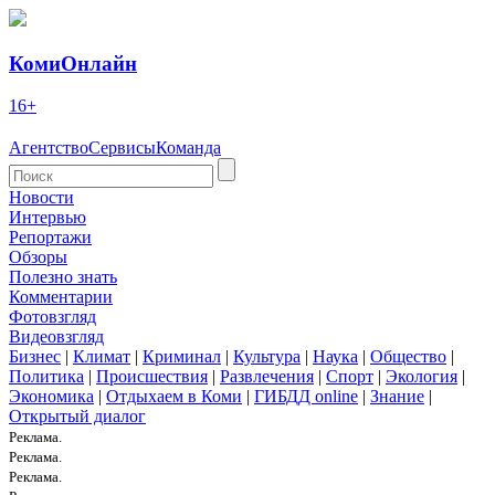
КомиОнлайн
16+
Агентство
Сервисы
Команда
Новости
Интервью
Репортажи
Обзоры
Полезно знать
Комментарии
Фотовзгляд
Видеовзгляд
Бизнес
|
Климат
|
Криминал
|
Культура
|
Наука
|
Общество
|
Политика
|
Происшествия
|
Развлечения
|
Спорт
|
Экология
|
Экономика
|
Отдыхаем в Коми
|
ГИБДД online
|
Знание
|
Открытый диалог
Реклама.
Реклама.
Реклама.