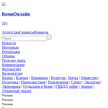
КомиОнлайн
16+
Агентство
Сервисы
Команда
Новости
Интервью
Репортажи
Обзоры
Полезно знать
Комментарии
Фотовзгляд
Видеовзгляд
Бизнес
|
Климат
|
Криминал
|
Культура
|
Наука
|
Общество
|
Политика
|
Происшествия
|
Развлечения
|
Спорт
|
Экология
|
Экономика
|
Отдыхаем в Коми
|
ГИБДД online
|
Знание
|
Открытый диалог
Реклама.
Реклама.
Реклама.