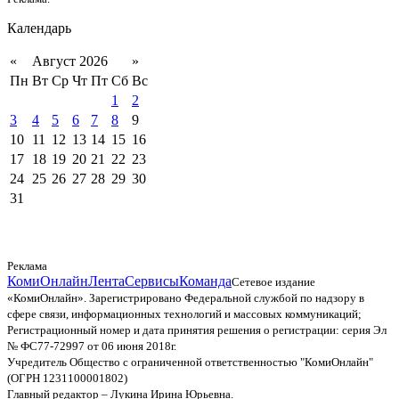
Календарь
«
Август 2026
»
Пн
Вт
Ср
Чт
Пт
Сб
Вс
1
2
3
4
5
6
7
8
9
10
11
12
13
14
15
16
17
18
19
20
21
22
23
24
25
26
27
28
29
30
31
Реклама
КомиОнлайн
Лента
Сервисы
Команда
Сетевое издание
«КомиОнлайн». Зарегистрировано Федеральной службой по надзору в
сфере связи, информационных технологий и массовых коммуникаций;
Регистрационный номер и дата принятия решения о регистрации: серия Эл
№ ФС77-72997 от 06 июня 2018г.
Учредитель Общество с ограниченной ответственностью "КомиОнлайн"
(ОГРН 1231100001802)
Главный редактор – Лукина Ирина Юрьевна.