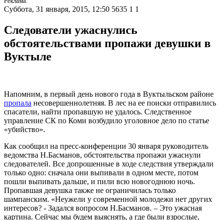
Реклама.
Суббота, 31 января, 2015, 12:50
5635
1
1
Следователи ужаснулись
обстоятельствами пропажи девушки в
Вуктыле
Напомним, в первый день нового года в Вуктыльском районе
пропала
несовершеннолетняя. В лес на ее поиски отправились
спасатели, найти пропавшую не удалось. Следственное
управление СК по Коми возбудило уголовное дело по статье
«убийство».
Как сообщил на пресс-конференции 30 января руководитель
ведомства Н.Басманов, обстоятельства пропажи ужаснули
следователей. Все допрошенные в ходе следствия утверждали
только одно: сначала они выпивали в одном месте, потом
пошли выпивать дальше, и пили всю новогоднюю ночь.
Пропавшая девушка также не ограничилась только
шампанским. «Неужели у современной молодежи нет других
интересов? - Задался вопросом Н.Басманов. – Это ужасная
картина. Сейчас мы будем выяснять, а где были взрослые,