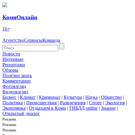
КомиОнлайн
16+
Агентство
Сервисы
Команда
Новости
Интервью
Репортажи
Обзоры
Полезно знать
Комментарии
Фотовзгляд
Видеовзгляд
Бизнес
|
Климат
|
Криминал
|
Культура
|
Наука
|
Общество
|
Политика
|
Происшествия
|
Развлечения
|
Спорт
|
Экология
|
Экономика
|
Отдыхаем в Коми
|
ГИБДД online
|
Знание
|
Открытый диалог
Реклама.
Реклама.
Реклама.