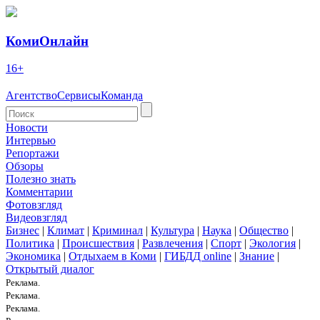
КомиОнлайн
16+
Агентство
Сервисы
Команда
Новости
Интервью
Репортажи
Обзоры
Полезно знать
Комментарии
Фотовзгляд
Видеовзгляд
Бизнес
|
Климат
|
Криминал
|
Культура
|
Наука
|
Общество
|
Политика
|
Происшествия
|
Развлечения
|
Спорт
|
Экология
|
Экономика
|
Отдыхаем в Коми
|
ГИБДД online
|
Знание
|
Открытый диалог
Реклама.
Реклама.
Реклама.