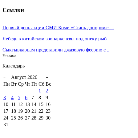
Ссылки
Первый день акции СМИ Коми «Стань донором»: ...
Лебедь в китайском зоопарке взял под опеку рыб
Сыктывкарцам представили джазовую феерию с ...
Реклама.
Календарь
«
Август 2026
»
Пн
Вт
Ср
Чт
Пт
Сб
Вс
1
2
3
4
5
6
7
8
9
10
11
12
13
14
15
16
17
18
19
20
21
22
23
24
25
26
27
28
29
30
31