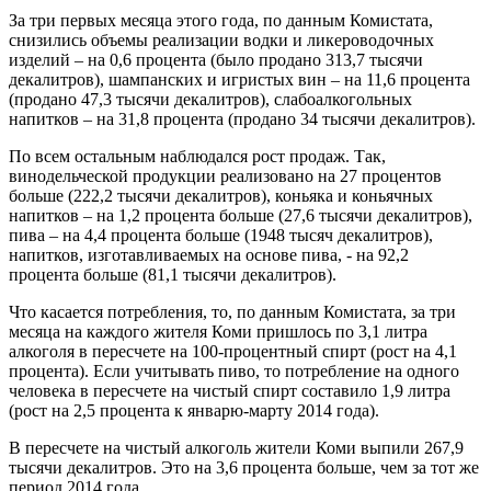
За три первых месяца этого года, по данным Комистата,
снизились объемы реализации водки и ликероводочных
изделий – на 0,6 процента (было продано 313,7 тысячи
декалитров), шампанских и игристых вин – на 11,6 процента
(продано 47,3 тысячи декалитров), слабоалкогольных
напитков – на 31,8 процента (продано 34 тысячи декалитров).
По всем остальным наблюдался рост продаж. Так,
винодельческой продукции реализовано на 27 процентов
больше (222,2 тысячи декалитров), коньяка и коньячных
напитков – на 1,2 процента больше (27,6 тысячи декалитров),
пива – на 4,4 процента больше (1948 тысяч декалитров),
напитков, изготавливаемых на основе пива, - на 92,2
процента больше (81,1 тысячи декалитров).
Что касается потребления, то, по данным Комистата, за три
месяца на каждого жителя Коми пришлось по 3,1 литра
алкоголя в пересчете на 100-процентный спирт (рост на 4,1
процента). Если учитывать пиво, то потребление на одного
человека в пересчете на чистый спирт составило 1,9 литра
(рост на 2,5 процента к январю-марту 2014 года).
В пересчете на чистый алкоголь жители Коми выпили 267,9
тысячи декалитров. Это на 3,6 процента больше, чем за тот же
период 2014 года.