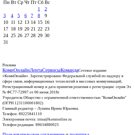
Пн
Вт
Ср
Чт
Пт
Сб
Вс
1
2
3
4
5
6
7
8
9
10
11
12
13
14
15
16
17
18
19
20
21
22
23
24
25
26
27
28
29
30
31
Реклама
КомиОнлайн
Лента
Сервисы
Команда
Сетевое издание
«КомиОнлайн». Зарегистрировано Федеральной службой по надзору в
сфере связи, информационных технологий и массовых коммуникаций;
Регистрационный номер и дата принятия решения о регистрации: серия Эл
№ ФС77-72997 от 06 июня 2018г.
Учредитель Общество с ограниченной ответственностью "КомиОнлайн"
(ОГРН 1231100001802)
Главный редактор – Лукина Ирина Юрьевна.
Телефон: 89225841110
Электронная почта: irina@komionline.ru
Телефон редакции: 89634880925
Пользовательское соглашение
и
политика