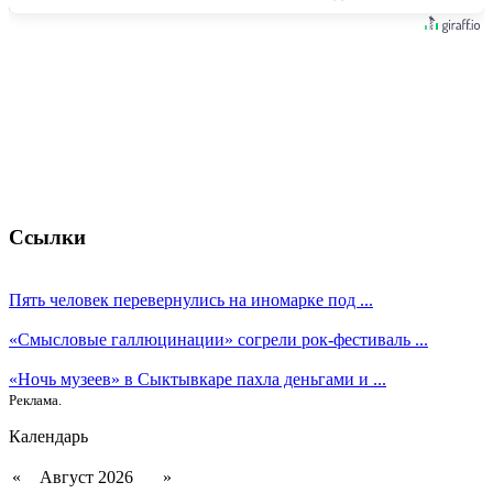
Ссылки
Пять человек перевернулись на иномарке под ...
«Смысловые галлюцинации» согрели рок-фестиваль ...
«Ночь музеев» в Сыктывкаре пахла деньгами и ...
Реклама.
Календарь
«
Август 2026
»