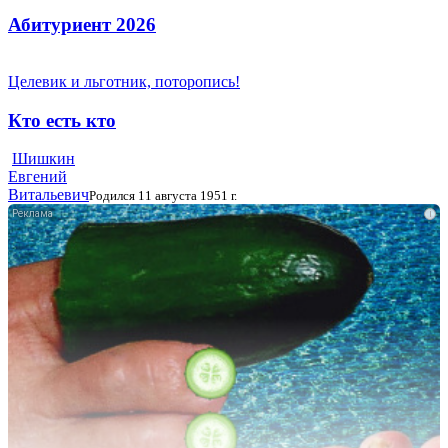
Абитуриент 2026
Целевик и льготник, поторопись!
Кто есть кто
Шишкин
Евгений
Витальевич
Родился 11 августа 1951 г.
i