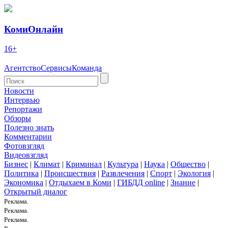
КомиОнлайн
16+
Агентство
Сервисы
Команда
Новости
Интервью
Репортажи
Обзоры
Полезно знать
Комментарии
Фотовзгляд
Видеовзгляд
Бизнес
|
Климат
|
Криминал
|
Культура
|
Наука
|
Общество
|
Политика
|
Происшествия
|
Развлечения
|
Спорт
|
Экология
|
Экономика
|
Отдыхаем в Коми
|
ГИБДД online
|
Знание
|
Открытый диалог
Реклама.
Реклама.
Реклама.