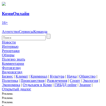
КомиОнлайн
16+
Агентство
Сервисы
Команда
Новости
Интервью
Репортажи
Обзоры
Полезно знать
Комментарии
Фотовзгляд
Видеовзгляд
Бизнес
|
Климат
|
Криминал
|
Культура
|
Наука
|
Общество
|
Политика
|
Происшествия
|
Развлечения
|
Спорт
|
Экология
|
Экономика
|
Отдыхаем в Коми
|
ГИБДД online
|
Знание
|
Открытый диалог
Реклама.
Реклама.
Реклама.