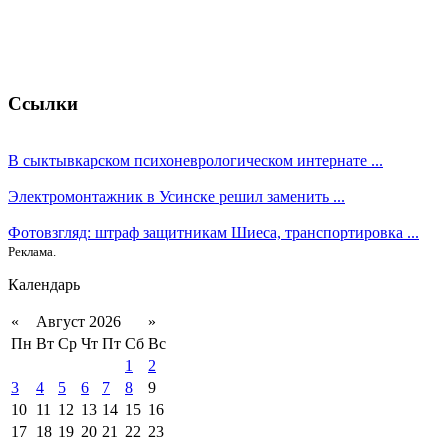
Ссылки
В сыктывкарском психоневрологическом интернате ...
Электромонтажник в Усинске решил заменить ...
Фотовзгляд: штраф защитникам Шиеса, транспортировка ...
Реклама.
Календарь
«
Август 2026
»
Пн
Вт
Ср
Чт
Пт
Сб
Вс
1
2
3
4
5
6
7
8
9
10
11
12
13
14
15
16
17
18
19
20
21
22
23