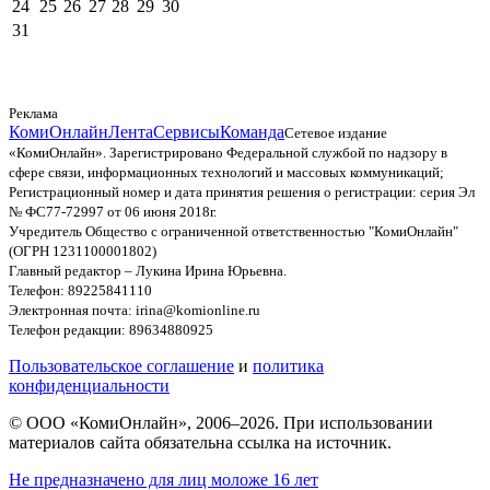
24
25
26
27
28
29
30
31
Реклама
КомиОнлайн
Лента
Сервисы
Команда
Сетевое издание
«КомиОнлайн». Зарегистрировано Федеральной службой по надзору в
сфере связи, информационных технологий и массовых коммуникаций;
Регистрационный номер и дата принятия решения о регистрации: серия Эл
№ ФС77-72997 от 06 июня 2018г.
Учредитель Общество с ограниченной ответственностью "КомиОнлайн"
(ОГРН 1231100001802)
Главный редактор – Лукина Ирина Юрьевна.
Телефон: 89225841110
Электронная почта: irina@komionline.ru
Телефон редакции: 89634880925
Пользовательское соглашение
и
политика
конфиденциальности
© ООО «КомиОнлайн», 2006–2026. При использовании
материалов сайта обязательна ссылка на источник.
Не предназначено для лиц моложе 16 лет