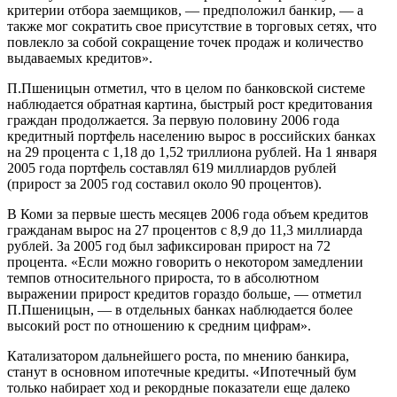
критерии отбора заемщиков, — предположил банкир, — а
также мог сократить свое присутствие в торговых сетях, что
повлекло за собой сокращение точек продаж и количество
выдаваемых кредитов».
П.Пшеницын отметил, что в целом по банковской системе
наблюдается обратная картина, быстрый рост кредитования
граждан продолжается. За первую половину 2006 года
кредитный портфель населению вырос в российских банках
на 29 процента с 1,18 до 1,52 триллиона рублей. На 1 января
2005 года портфель составлял 619 миллиардов рублей
(прирост за 2005 год составил около 90 процентов).
В Коми за первые шесть месяцев 2006 года объем кредитов
гражданам вырос на 27 процентов с 8,9 до 11,3 миллиарда
рублей. За 2005 год был зафиксирован прирост на 72
процента. «Если можно говорить о некотором замедлении
темпов относительного прироста, то в абсолютном
выражении прирост кредитов гораздо больше, — отметил
П.Пшеницын, — в отдельных банках наблюдается более
высокий рост по отношению к средним цифрам».
Катализатором дальнейшего роста, по мнению банкира,
станут в основном ипотечные кредиты. «Ипотечный бум
только набирает ход и рекордные показатели еще далеко