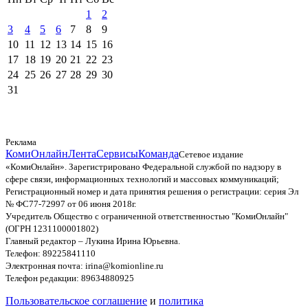
1
2
3
4
5
6
7
8
9
10
11
12
13
14
15
16
17
18
19
20
21
22
23
24
25
26
27
28
29
30
31
Реклама
КомиОнлайн
Лента
Сервисы
Команда
Сетевое издание
«КомиОнлайн». Зарегистрировано Федеральной службой по надзору в
сфере связи, информационных технологий и массовых коммуникаций;
Регистрационный номер и дата принятия решения о регистрации: серия Эл
№ ФС77-72997 от 06 июня 2018г.
Учредитель Общество с ограниченной ответственностью "КомиОнлайн"
(ОГРН 1231100001802)
Главный редактор – Лукина Ирина Юрьевна.
Телефон: 89225841110
Электронная почта: irina@komionline.ru
Телефон редакции: 89634880925
Пользовательское соглашение
и
политика