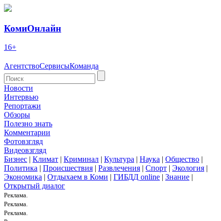
КомиОнлайн
16+
Агентство
Сервисы
Команда
Новости
Интервью
Репортажи
Обзоры
Полезно знать
Комментарии
Фотовзгляд
Видеовзгляд
Бизнес
|
Климат
|
Криминал
|
Культура
|
Наука
|
Общество
|
Политика
|
Происшествия
|
Развлечения
|
Спорт
|
Экология
|
Экономика
|
Отдыхаем в Коми
|
ГИБДД online
|
Знание
|
Открытый диалог
Реклама.
Реклама.
Реклама.