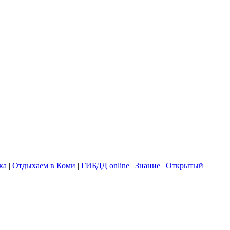
ка
|
Отдыхаем в Коми
|
ГИБДД online
|
Знание
|
Открытый