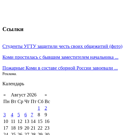
Ссылки
Студенты УГТУ защитили честь своих общежитий (фото)
Коми простилась с бывшим заместителем начальника ...
Пожарные Коми в составе сборной России завоевали ...
Реклама.
Календарь
«
Август 2026
»
Пн
Вт
Ср
Чт
Пт
Сб
Вс
1
2
3
4
5
6
7
8
9
10
11
12
13
14
15
16
17
18
19
20
21
22
23
24
25
26
27
28
29
30