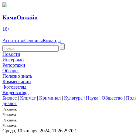
КомиОнлайн
16+
Агентство
Сервисы
Команда
Новости
Интервью
Репортажи
Обзоры
Полезно знать
Комментарии
Фотовзгляд
Видеовзгляд
Бизнес
|
Климат
|
Криминал
|
Культура
|
Наука
|
Общество
|
Пол
диалог
Реклама.
Реклама.
Реклама.
Реклама.
Среда, 10 января, 2024, 11:26
2970
1