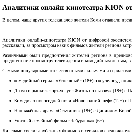
Аналитики онлайн-кинотеатра KION от
В целом, чаще других телеканалов жители Коми отдавали пред
Аналитики онлайн-кинотеатра KION от цифровой экосистем
рассказали, за просмотром каких фильмов жители региона встр
Различными были предпочтения жителей региона в предново
предпочтение просмотру телевидения и комедийным лентам, в
Самыми популярными отечественными фильмами и сериалами с
комедийный сериал «Успешный» (18+) о коуче-неудачни
Драма о рынке эскорт-услуг «Жизнь по вызову» (18+) с
Комедия о новогодней ночи «Новогодний шеф» (12+) с
Напряжённая драма «Осьминог» (18+) с Даниилом Воро
Уютный семейный фильм «Чебурашка» (6+)
Лидерами среди зарубежных фильмов и сериалов среди жителе