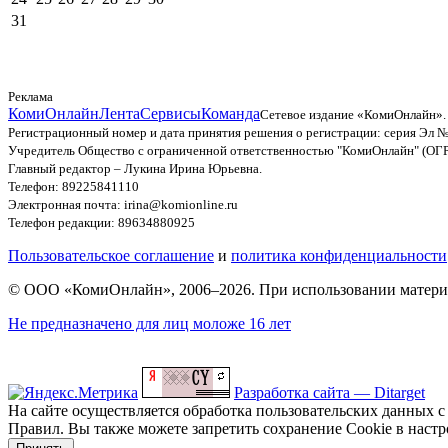
31
Реклама
КомиОнлайн
Лента
Сервисы
Команда
Сетевое издание «КомиОнлайн».
Регистрационный номер и дата принятия решения о регистрации: серия Эл №
Учредитель Общество с ограниченной ответственностью "КомиОнлайн" (ОГ
Главный редактор – Лукина Ирина Юрьевна.
Телефон: 89225841110
Электронная почта: irina@komionline.ru
Телефон редакции: 89634880925
Пользовательское соглашение
и
политика конфиденциальности
© ООО «КомиОнлайн», 2006–2026. При использовании материал
Не предназначено для лиц моложе 16 лет
Разработка сайта — Ditarget
На сайте осуществляется обработка пользовательских данных с
Правил. Вы также можете запретить сохранение Cookie в настро