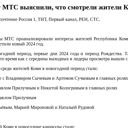
 МТС выяснили, что смотрели жители К
почтение Россия 1, ТНТ, Первый канал, РЕН, СТС.
ы МТС проанализировали интересы жителей Республики Коми 
етили новый 2024 год.
годний период, первые дни 2024 года и период Рождества. Т
 то время как с середины выходных в лидеры просмотра вышли 
реди жителей Коми в новогодний период стали:
ке с Владимиром Сычевым и Артемом Сучковым в главных роля
 Павлом Прилучным и Никитой Кологривым в главных ролях
 Павлом Прилучным
бьёвым, Марией Мироновой и Натальей Рудовой
й Коми в новогодние каникулы стали: