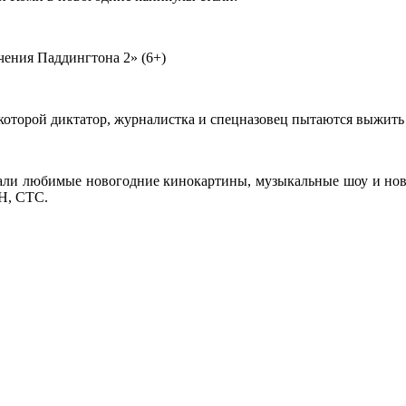
ения Паддингтона 2» (6+)
 которой диктатор, журналистка и спецназовец пытаются выжить
али любимые новогодние кинокартины, музыкальные шоу и ново
ЕН, СТС.