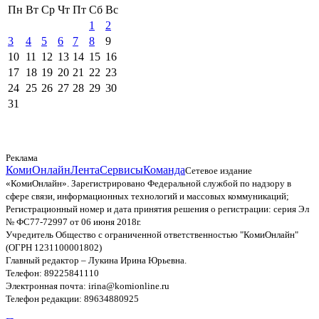
Пн
Вт
Ср
Чт
Пт
Сб
Вс
1
2
3
4
5
6
7
8
9
10
11
12
13
14
15
16
17
18
19
20
21
22
23
24
25
26
27
28
29
30
31
Реклама
КомиОнлайн
Лента
Сервисы
Команда
Сетевое издание
«КомиОнлайн». Зарегистрировано Федеральной службой по надзору в
сфере связи, информационных технологий и массовых коммуникаций;
Регистрационный номер и дата принятия решения о регистрации: серия Эл
№ ФС77-72997 от 06 июня 2018г.
Учредитель Общество с ограниченной ответственностью "КомиОнлайн"
(ОГРН 1231100001802)
Главный редактор – Лукина Ирина Юрьевна.
Телефон: 89225841110
Электронная почта: irina@komionline.ru
Телефон редакции: 89634880925