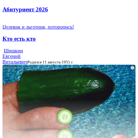
Абитуриент 2026
Целевик и льготник, поторопись!
Кто есть кто
Шишкин
Евгений
Витальевич
Родился 11 августа 1951 г.
i