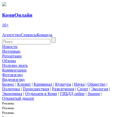
КомиОнлайн
16+
Агентство
Сервисы
Команда
Новости
Интервью
Репортажи
Обзоры
Полезно знать
Комментарии
Фотовзгляд
Видеовзгляд
Бизнес
|
Климат
|
Криминал
|
Культура
|
Наука
|
Общество
|
Политика
|
Происшествия
|
Развлечения
|
Спорт
|
Экология
|
Экономика
|
Отдыхаем в Коми
|
ГИБДД online
|
Знание
|
Открытый диалог
Реклама.
Реклама.
Реклама.