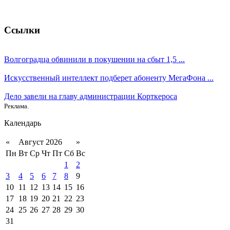
Ссылки
Волгоградца обвинили в покушении на сбыт 1,5 ...
Искусственный интеллект подберет абоненту МегаФона ...
Дело завели на главу администрации Корткероса
Реклама.
Календарь
«
Август 2026
»
Пн
Вт
Ср
Чт
Пт
Сб
Вс
1
2
3
4
5
6
7
8
9
10
11
12
13
14
15
16
17
18
19
20
21
22
23
24
25
26
27
28
29
30
31