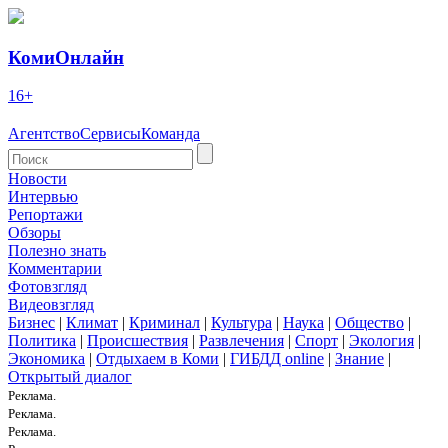
КомиОнлайн
16+
Агентство
Сервисы
Команда
Новости
Интервью
Репортажи
Обзоры
Полезно знать
Комментарии
Фотовзгляд
Видеовзгляд
Бизнес
|
Климат
|
Криминал
|
Культура
|
Наука
|
Общество
|
Политика
|
Происшествия
|
Развлечения
|
Спорт
|
Экология
|
Экономика
|
Отдыхаем в Коми
|
ГИБДД online
|
Знание
|
Открытый диалог
Реклама.
Реклама.
Реклама.