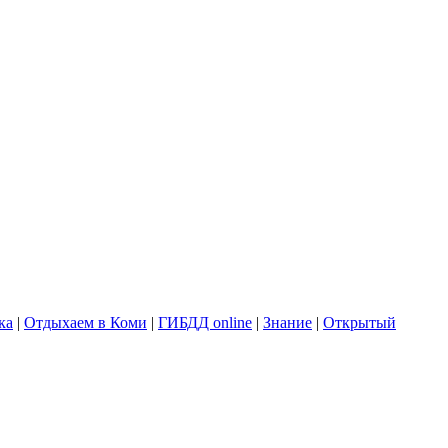
ка
|
Отдыхаем в Коми
|
ГИБДД online
|
Знание
|
Открытый