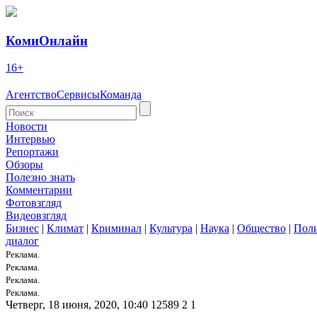
КомиОнлайн
16+
Агентство
Сервисы
Команда
Новости
Интервью
Репортажи
Обзоры
Полезно знать
Комментарии
Фотовзгляд
Видеовзгляд
Бизнес
|
Климат
|
Криминал
|
Культура
|
Наука
|
Общество
|
Пол
диалог
Реклама.
Реклама.
Реклама.
Реклама.
Четверг, 18 июня, 2020, 10:40
12589
2
1